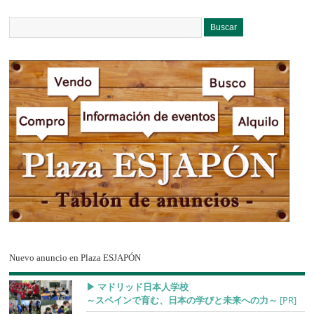
Nuevo anuncio en Plaza ESJAPÓN
▶︎ マドリッド日本人学校
～スペインで育む、日本の学びと未来への力～
[PR]