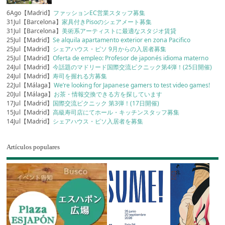
6Ago【Madrid】
ファッションEC営業スタッフ募集
31Jul【Barcelona】
家具付きPisoのシェアメート募集
31Jul【Barcelona】
美術系アーティストに最適なスタジオ賃貸
25Jul【Madrid】
Se alquila apartamento exterior en zona Pacifico
25Jul【Madrid】
シェアハウス・ピソ 9月からの入居者募集
25Jul【Madrid】
Oferta de empleo: Profesor de japonés idioma materno
24Jul【Madrid】
今話題のマドリード国際交流ピクニック第4弾！(25日開催)
24Jul【Madrid】
寿司を握れる方募集
22Jul【Málaga】
We’re looking for Japanese gamers to test video games!
20Jul【Málaga】
お茶・情報交換できる方を探しています
17Jul【Madrid】
国際交流ピクニック 第3弾！(17日開催)
15Jul【Madrid】
高級寿司店にてホール・キッチンスタッフ募集
14Jul【Madrid】
シェアハウス・ピソ入居者を募集
Artículos populares