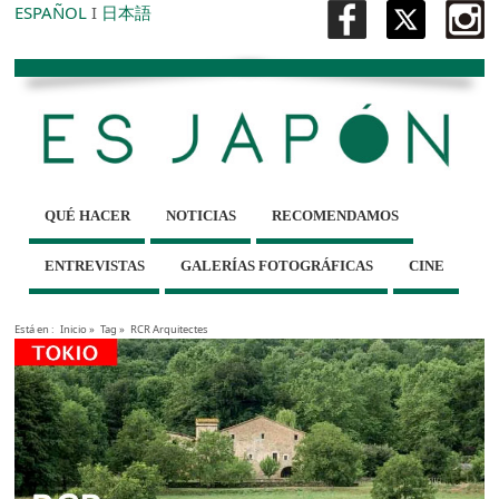
ESPAÑOL
I
日本語
QUÉ HACER
NOTICIAS
RECOMENDAMOS
ENTREVISTAS
GALERÍAS FOTOGRÁFICAS
CINE
Está en :
Inicio
»
Tag »
RCR Arquitectes