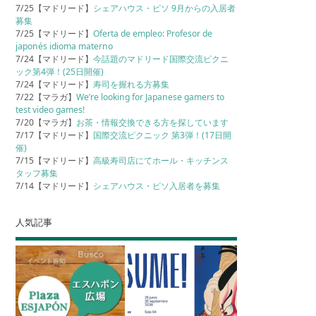
7/25【マドリード】
シェアハウス・ピソ 9月からの入居者
募集
7/25【マドリード】
Oferta de empleo: Profesor de
japonés idioma materno
7/24【マドリード】
今話題のマドリード国際交流ピクニ
ック第4弾！(25日開催)
7/24【マドリード】
寿司を握れる方募集
7/22【マラガ】
We’re looking for Japanese gamers to
test video games!
7/20【マラガ】
お茶・情報交換できる方を探しています
7/17【マドリード】
国際交流ピクニック 第3弾！(17日開
催)
7/15【マドリード】
高級寿司店にてホール・キッチンス
タッフ募集
7/14【マドリード】
シェアハウス・ピソ入居者を募集
人気記事