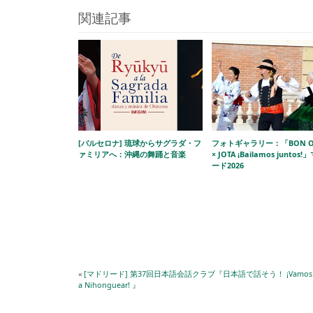
関連記事
[バルセロナ] 琉球からサグラダ・フ
フォトギャラリー：「BON O
ァミリアへ：沖縄の舞踊と音楽
× JOTA ¡Bailamos juntos
ード2026
«
[マドリード] 第37回日本語会話クラブ『日本語で話そう！ ¡Vamos
a Nihonguear! 』