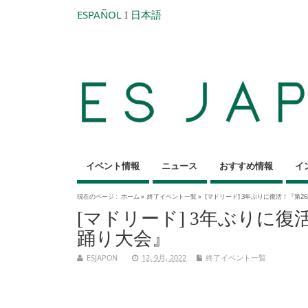
ESPAÑOL
I
日本語
イベント情報
ニュース
おすすめ情報
イ
現在のページ :
ホーム
»
終了イベント一覧
»
[マドリード] 3年ぶりに復活！『第
[マドリード] 3年ぶりに
踊り大会』
ESJAPON
12, 9月, 2022
終了イベント一覧