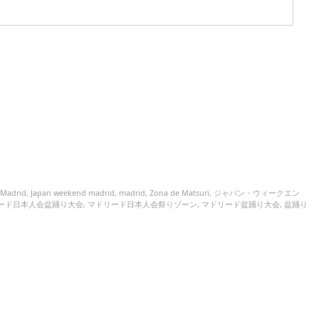
 Madrid
,
Japan weekend madrid
,
madrid
,
Zona de Matsuri
,
ジャパン・ウィークエン
ード日本人会盆踊り大会
,
マドリード日本人会祭りゾーン
,
マドリード盆踊り大会
,
盆踊り