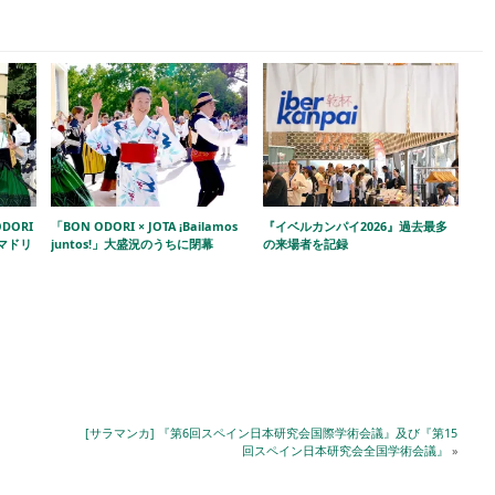
DORI
「BON ODORI × JOTA ¡Bailamos
『イベルカンパイ2026』過去最多
!」マドリ
juntos!」大盛況のうちに閉幕
の来場者を記録
[サラマンカ] 『第6回スペイン日本研究会国際学術会議』及び『第15
回スペイン日本研究会全国学術会議』
»