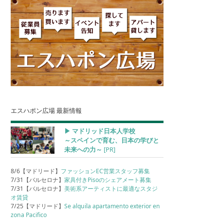
エスハポン広場 最新情報
▶︎ マドリッド日本人学校
～スペインで育む、日本の学びと
未来への力～
[PR]
8/6【マドリード】
ファッションEC営業スタッフ募集
7/31【バルセロナ】
家具付きPisoのシェアメート募集
7/31【バルセロナ】
美術系アーティストに最適なスタジ
オ賃貸
7/25【マドリード】
Se alquila apartamento exterior en
zona Pacifico