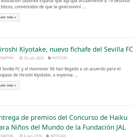
 Asociación Saborea España que agrupa actualmente a 19 destinos
rísticos, convencidos de que la gastronomí ...
Leer más »
iroshi Kiyotake, nuevo fichafe del Sevilla FC
ESJAPON
10, jun, 2016
NOTICIAS
 Sevilla FC y el Hannover 96 han llegado a un acuerdo para el
aspaso de Hiroshi Kiyotake, a expensa ...
Leer más »
ntrega de premios del Concurso de Haiku
ara Niños del Mundo de la Fundación JAL
ESJAPON
6, jun, 2016
NOTICIAS