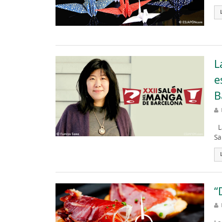
L
e
B
La
Sa
“