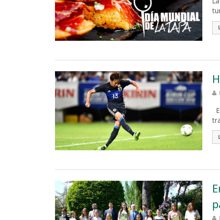
La
tu
H
El
tr
E
p