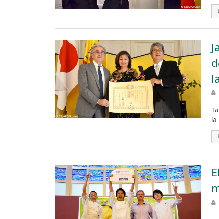
J
d
l
Ta
la
E
m