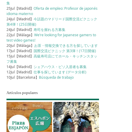
集
25Jul【Madrid】
Oferta de empleo: Profesor de japonés
idioma materno
24Jul【Madrid】
今話題のマドリード国際交流ピクニック
第4弾！(25日開催)
24Jul【Madrid】
寿司を握れる方募集
22Jul【Málaga】
We’re looking for Japanese gamers to
test video games!
20Jul【Málaga】
お茶・情報交換できる方を探しています
17Jul【Madrid】
国際交流ピクニック 第3弾！(17日開催)
15Jul【Madrid】
高級寿司店にてホール・キッチンスタッ
フ募集
14Jul【Madrid】
シェアハウス・ピソ入居者を募集
12Jul【Madrid】
仕事を探しています (データ分析)
10Jul【Barcelona】
Búsqueda de trabajo
Artículos populares