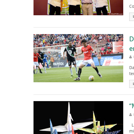
El
Co
D
e
Da
te
“
La
mi