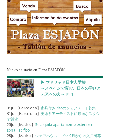
Nuevo anuncio en Plaza ESJAPÓN
▶︎ マドリッド日本人学校
～スペインで育む、日本の学びと
未来への力～
[PR]
31Jul【Barcelona】
家具付きPisoのシェアメート募集
31Jul【Barcelona】
美術系アーティストに最適なスタジ
オ賃貸
25Jul【Madrid】
Se alquila apartamento exterior en
zona Pacifico
25Jul【Madrid】
シェアハウス・ピソ 9月からの入居者募