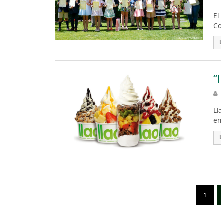
El
Co
“
Ll
en
1