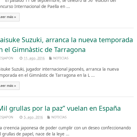
 pasado 11 de septiembre, se celebró la 56ª edición del
ncurso Internacional de Paella en ...
Leer más »
aisuke Suzuki, arranca la nueva temporada
n el Gimnàstic de Tarragona
ESJAPON
11, ago, 2016
NOTICIAS
isuke Suzuki, jugador internacional japonés, arranca la nueva
mporada en el Gimnàstic de Tarragona en la L ...
Leer más »
Mil grullas por la paz” vuelan en España
ESJAPON
5, ago, 2016
NOTICIAS
 creencia japonesa de poder cumplir con un deseo confeccionando
l grullas de papel, nace de la leye ...