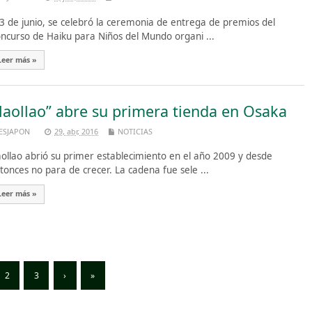
 3 de junio, se celebró la ceremonia de entrega de premios del
ncurso de Haiku para Niños del Mundo organi ...
Leer más »
llaollao” abre su primera tienda en Osaka
ESJAPON
29, abr, 2016
NOTICIAS
aollao abrió su primer establecimiento en el año 2009 y desde
tonces no para de crecer. La cadena fue sele ...
Leer más »
2
3
›
»