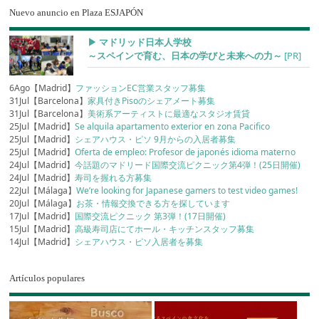
Nuevo anuncio en Plaza ESJAPÓN
▶︎ マドリッド日本人学校
～スペインで育む、日本の学びと未来への力～
[PR]
6Ago【Madrid】
ファッションEC営業スタッフ募集
31Jul【Barcelona】
家具付きPisoのシェアメート募集
31Jul【Barcelona】
美術系アーティストに最適なスタジオ賃貸
25Jul【Madrid】
Se alquila apartamento exterior en zona Pacifico
25Jul【Madrid】
シェアハウス・ピソ 9月からの入居者募集
25Jul【Madrid】
Oferta de empleo: Profesor de japonés idioma materno
24Jul【Madrid】
今話題のマドリード国際交流ピクニック第4弾！(25日開催)
24Jul【Madrid】
寿司を握れる方募集
22Jul【Málaga】
We’re looking for Japanese gamers to test video games!
20Jul【Málaga】
お茶・情報交換できる方を探しています
17Jul【Madrid】
国際交流ピクニック 第3弾！(17日開催)
15Jul【Madrid】
高級寿司店にてホール・キッチンスタッフ募集
14Jul【Madrid】
シェアハウス・ピソ入居者を募集
Artículos populares