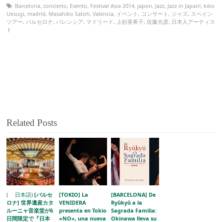
Barcelona
,
concierto
,
Evento
,
Festival Asia 2014
,
japon
,
Jazz
,
Jazz in Japan!
,
kiko
Uesugi
,
madrid
,
Masahiko Satoh
,
Valencia
,
イベント
,
コンサート
,
ジャズ
,
スペイン
ツアー
,
バルセロナ
,
バレンシア
,
マドリード
,
上杉亜希子
,
佐藤允彦
,
日本人アーティス
ト
Related Posts
( 日本語)
[バルセ
[TOKIO] La
[BARCELONA] De
ロナ] 世界遺産カタ
VENIDERA
Ryūkyū a la
ルーニャ音楽堂が6
presenta en Tokio
Sagrada Familia:
日間限定で『日本
«NO», una nueva
Okinawa lleva su