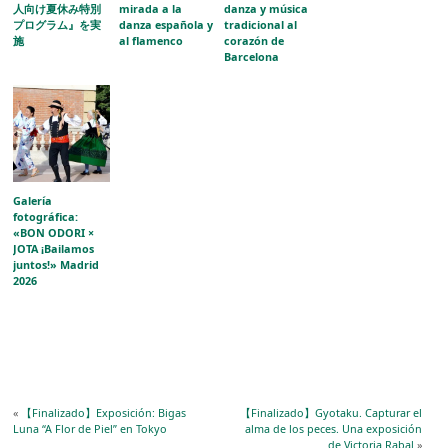
人向け夏休み特別
mirada a la
danza y música
プログラム』を実
danza española y
tradicional al
施
al flamenco
corazón de
Barcelona
Galería
fotográfica:
«BON ODORI ×
JOTA ¡Bailamos
juntos!» Madrid
2026
«
【Finalizado】Exposición: Bigas
【Finalizado】Gyotaku. Capturar el
Luna “A Flor de Piel” en Tokyo
alma de los peces. Una exposición
de Victoria Rabal
»