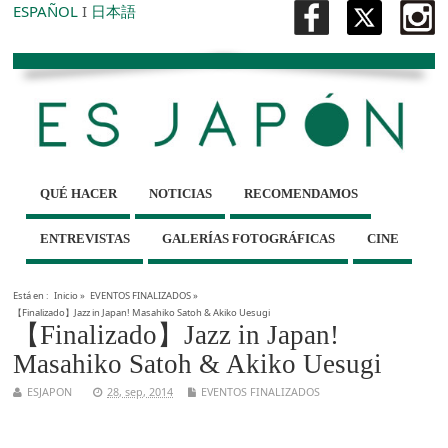
ESPAÑOL
I
日本語
QUÉ HACER
NOTICIAS
RECOMENDAMOS
ENTREVISTAS
GALERÍAS FOTOGRÁFICAS
CINE
Está en :
Inicio
»
EVENTOS FINALIZADOS
»
【Finalizado】Jazz in Japan! Masahiko Satoh & Akiko Uesugi
【Finalizado】Jazz in Japan!
Masahiko Satoh & Akiko Uesugi
ESJAPON
28, sep, 2014
EVENTOS FINALIZADOS