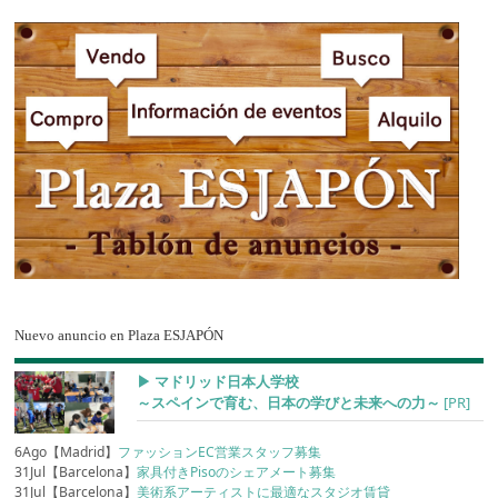
Nuevo anuncio en Plaza ESJAPÓN
▶︎ マドリッド日本人学校
～スペインで育む、日本の学びと未来への力～
[PR]
6Ago【Madrid】
ファッションEC営業スタッフ募集
31Jul【Barcelona】
家具付きPisoのシェアメート募集
31Jul【Barcelona】
美術系アーティストに最適なスタジオ賃貸