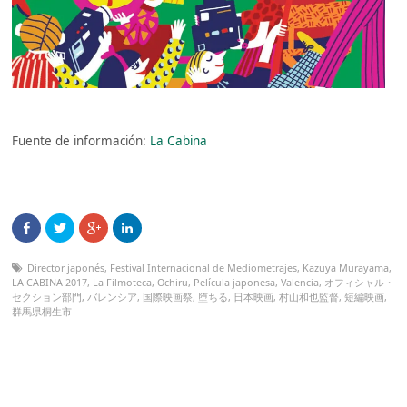
Fuente de información:
La Cabina
Director japonés
,
Festival Internacional de Mediometrajes
,
Kazuya Murayama
,
LA CABINA 2017
,
La Filmoteca
,
Ochiru
,
Película japonesa
,
Valencia
,
オフィシャル・
セクション部門
,
バレンシア
,
国際映画祭
,
堕ちる
,
日本映画
,
村山和也監督
,
短編映画
,
群馬県桐生市