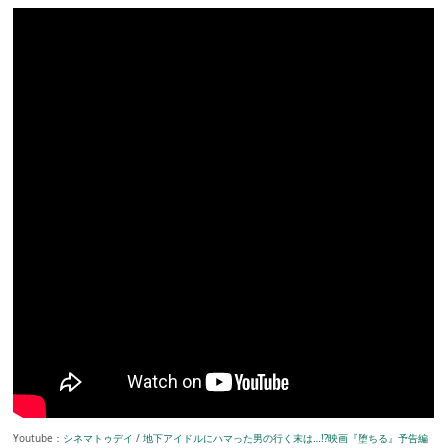
Youtube：
シネマトゥデイ
/
地下アイドルにハマった男の行く末は…!?映画『堕ちる』予告編