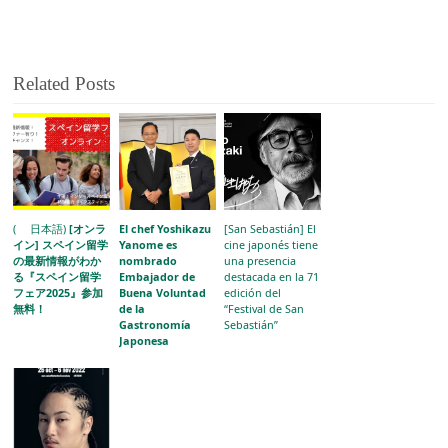
Related Posts
( 日本語)
[オンラ
El chef Yoshikazu
[San Sebastián] El
イン] スペイン留学
Yanome es
cine japonés tiene
の最新情報がわか
nombrado
una presencia
る『スペイン留学
Embajador de
destacada en la 71
フェア2025』参加
Buena Voluntad
edición del
無料！
de la
“Festival de San
Gastronomía
Sebastián”
Japonesa