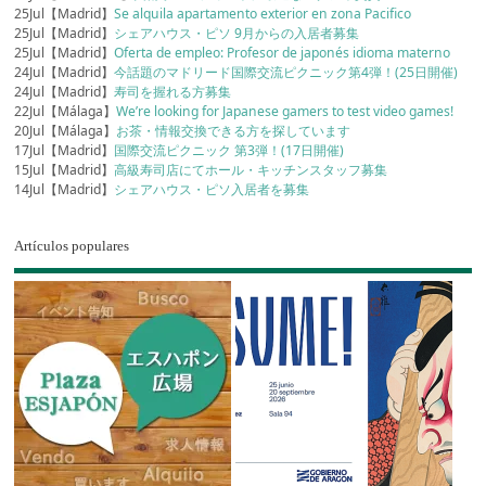
25Jul【Madrid】
Se alquila apartamento exterior en zona Pacifico
25Jul【Madrid】
シェアハウス・ピソ 9月からの入居者募集
25Jul【Madrid】
Oferta de empleo: Profesor de japonés idioma materno
24Jul【Madrid】
今話題のマドリード国際交流ピクニック第4弾！(25日開催)
24Jul【Madrid】
寿司を握れる方募集
22Jul【Málaga】
We’re looking for Japanese gamers to test video games!
20Jul【Málaga】
お茶・情報交換できる方を探しています
17Jul【Madrid】
国際交流ピクニック 第3弾！(17日開催)
15Jul【Madrid】
高級寿司店にてホール・キッチンスタッフ募集
14Jul【Madrid】
シェアハウス・ピソ入居者を募集
Artículos populares