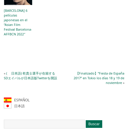
[BARCELONA] 6
películas
japonesas en el
“Asian Film
Festival Barcelona-
AFFBCN 2022″
«
( 日本語) 乾貴士選手が在籍する
【Finalizado】“Fiesta de España
SDエイバルが日本語版Twitterを開設
2017” en Tokio los días 18 y 19 de
noviembre
»
ESPAÑOL
日本語