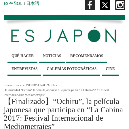
ESPAÑOL
I
日本語
QUÉ HACER
NOTICIAS
RECOMENDAMOS
ENTREVISTAS
GALERÍAS FOTOGRÁFICAS
CINE
Está en :
Inicio
»
EVENTOS FINALIZADOS
»
【Finalizado】“Ochiru”, la película japonesa que participa en “La Cabina 2017: Festival
Internacional de Mediometrajes”
【Finalizado】“Ochiru”, la película
japonesa que participa en “La Cabina
2017: Festival Internacional de
Mediometrajes”