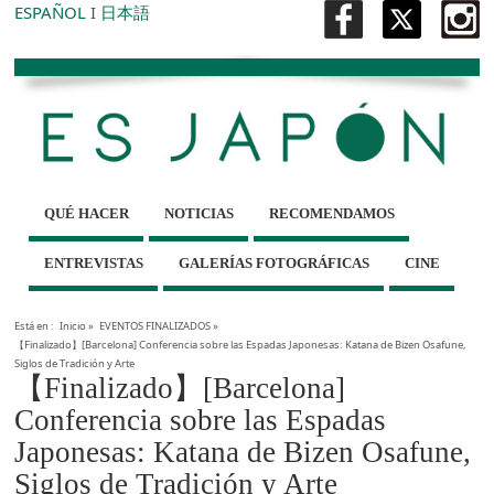
ESPAÑOL
I
日本語
QUÉ HACER
NOTICIAS
RECOMENDAMOS
ENTREVISTAS
GALERÍAS FOTOGRÁFICAS
CINE
Está en :
Inicio
»
EVENTOS FINALIZADOS
»
【Finalizado】[Barcelona] Conferencia sobre las Espadas Japonesas: Katana de Bizen Osafune,
Siglos de Tradición y Arte
【Finalizado】[Barcelona]
Conferencia sobre las Espadas
Japonesas: Katana de Bizen Osafune,
Siglos de Tradición y Arte