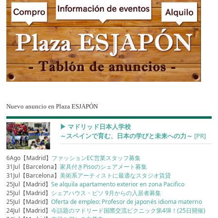
Nuevo anuncio en Plaza ESJAPÓN
▶︎ マドリッド日本人学校
～スペインで育む、日本の学びと未来への力～
[PR]
6Ago【Madrid】
ファッションEC営業スタッフ募集
31Jul【Barcelona】
家具付きPisoのシェアメート募集
31Jul【Barcelona】
美術系アーティストに最適なスタジオ賃貸
25Jul【Madrid】
Se alquila apartamento exterior en zona Pacifico
25Jul【Madrid】
シェアハウス・ピソ 9月からの入居者募集
25Jul【Madrid】
Oferta de empleo: Profesor de japonés idioma materno
24Jul【Madrid】
今話題のマドリード国際交流ピクニック第4弾！(25日開催)