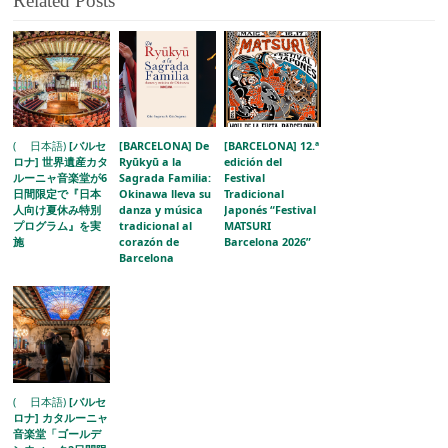
Related Posts
( 日本語)
[バルセ
[BARCELONA] De
[BARCELONA] 12.ª
ロナ] 世界遺産カタ
Ryūkyū a la
edición del
ルーニャ音楽堂が6
Sagrada Familia:
Festival
日間限定で『日本
Okinawa lleva su
Tradicional
人向け夏休み特別
danza y música
Japonés “Festival
プログラム』を実
tradicional al
MATSURI
施
corazón de
Barcelona 2026”
Barcelona
( 日本語)
[バルセ
ロナ] カタルーニャ
音楽堂「ゴールデ