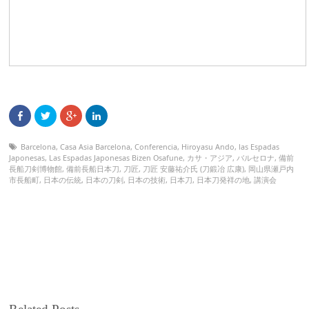
Barcelona
,
Casa Asia Barcelona
,
Conferencia
,
Hiroyasu Ando
,
las Espadas
Japonesas
,
Las Espadas Japonesas Bizen Osafune
,
カサ・アジア
,
バルセロナ
,
備前
長船刀剣博物館
,
備前長船日本刀
,
刀匠
,
刀匠 安藤祐介氏 (刀鍛冶 広康)
,
岡山県瀬戸内
市長船町
,
日本の伝統
,
日本の刀剣
,
日本の技術
,
日本刀
,
日本刀発祥の地
,
講演会