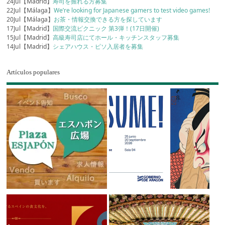
24Jul【Madrid】
寿司を握れる方募集
22Jul【Málaga】
We’re looking for Japanese gamers to test video games!
20Jul【Málaga】
お茶・情報交換できる方を探しています
17Jul【Madrid】
国際交流ピクニック 第3弾！(17日開催)
15Jul【Madrid】
高級寿司店にてホール・キッチンスタッフ募集
14Jul【Madrid】
シェアハウス・ピソ入居者を募集
Artículos populares