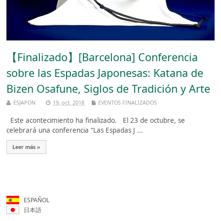
【Finalizado】[Barcelona] Conferencia
sobre las Espadas Japonesas: Katana de
Bizen Osafune, Siglos de Tradición y Arte
ESJAPON
19, oct, 2018
EVENTOS FINALIZADOS
Este acontecimiento ha finalizado. El 23 de octubre, se
celebrará una conferencia “Las Espadas J ...
Leer más »
ESPAÑOL
日本語