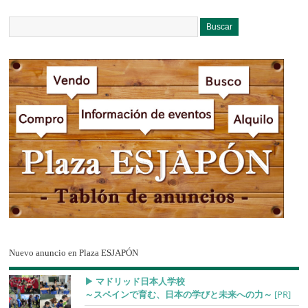
Nuevo anuncio en Plaza ESJAPÓN
▶︎ マドリッド日本人学校
～スペインで育む、日本の学びと未来への力～
[PR]