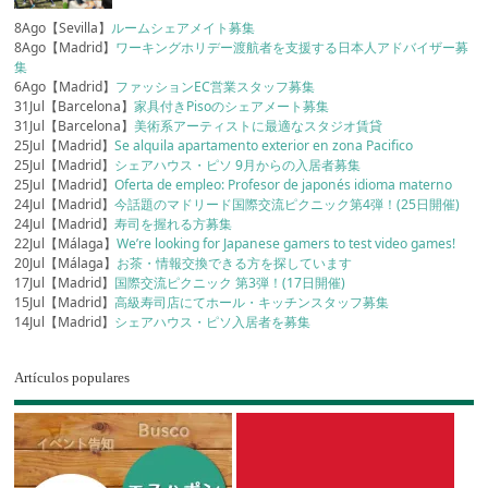
8Ago【Sevilla】
ルームシェアメイト募集
8Ago【Madrid】
ワーキングホリデー渡航者を支援する日本人アドバイザー募
集
6Ago【Madrid】
ファッションEC営業スタッフ募集
31Jul【Barcelona】
家具付きPisoのシェアメート募集
31Jul【Barcelona】
美術系アーティストに最適なスタジオ賃貸
25Jul【Madrid】
Se alquila apartamento exterior en zona Pacifico
25Jul【Madrid】
シェアハウス・ピソ 9月からの入居者募集
25Jul【Madrid】
Oferta de empleo: Profesor de japonés idioma materno
24Jul【Madrid】
今話題のマドリード国際交流ピクニック第4弾！(25日開催)
24Jul【Madrid】
寿司を握れる方募集
22Jul【Málaga】
We’re looking for Japanese gamers to test video games!
20Jul【Málaga】
お茶・情報交換できる方を探しています
17Jul【Madrid】
国際交流ピクニック 第3弾！(17日開催)
15Jul【Madrid】
高級寿司店にてホール・キッチンスタッフ募集
14Jul【Madrid】
シェアハウス・ピソ入居者を募集
Artículos populares