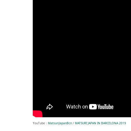
YouTube：
MatsuriJapanBcn
/
MATSURI JAPAN IN BARCELONA 2019