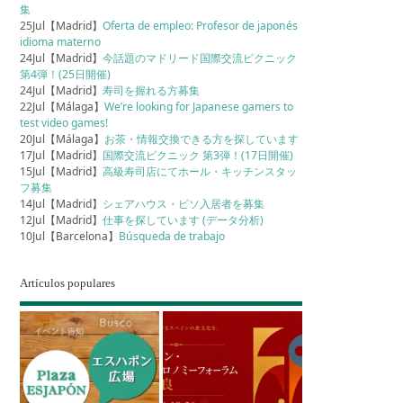
集
25Jul【Madrid】
Oferta de empleo: Profesor de japonés
idioma materno
24Jul【Madrid】
今話題のマドリード国際交流ピクニック
第4弾！(25日開催)
24Jul【Madrid】
寿司を握れる方募集
22Jul【Málaga】
We’re looking for Japanese gamers to
test video games!
20Jul【Málaga】
お茶・情報交換できる方を探しています
17Jul【Madrid】
国際交流ピクニック 第3弾！(17日開催)
15Jul【Madrid】
高級寿司店にてホール・キッチンスタッ
フ募集
14Jul【Madrid】
シェアハウス・ピソ入居者を募集
12Jul【Madrid】
仕事を探しています (データ分析)
10Jul【Barcelona】
Búsqueda de trabajo
Artículos populares