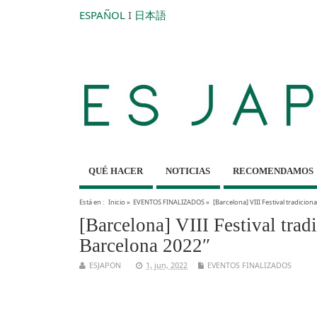
ESPAÑOL
I
日本語
QUÉ HACER
NOTICIAS
RECOMENDAMOS
Está en :
Inicio
»
EVENTOS FINALIZADOS
»
[Barcelona] VIII Festival tradicio
[Barcelona] VIII Festival tra
Barcelona 2022″
ESJAPON
1, jun, 2022
EVENTOS FINALIZADOS