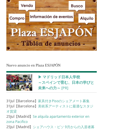
Nuevo anuncio en Plaza ESJAPÓN
▶︎ マドリッド日本人学校
～スペインで育む、日本の学びと
未来への力～
[PR]
31Jul【Barcelona】
家具付きPisoのシェアメート募集
31Jul【Barcelona】
美術系アーティストに最適なスタジ
オ賃貸
25Jul【Madrid】
Se alquila apartamento exterior en
zona Pacifico
25Jul【Madrid】
シェアハウス・ピソ 9月からの入居者募