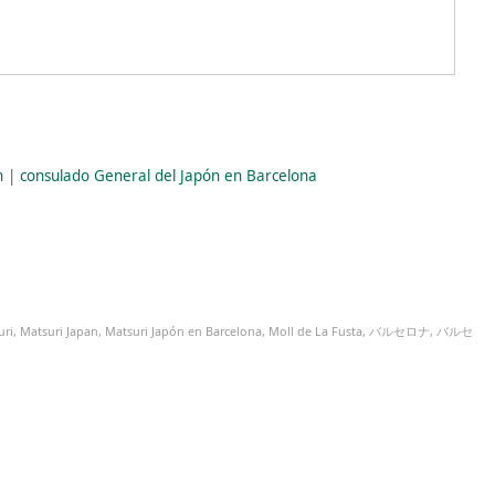
n
|
consulado General del Japón en Barcelona
uri
,
Matsuri Japan
,
Matsuri Japón en Barcelona
,
Moll de La Fusta
,
バルセロナ
,
バルセ