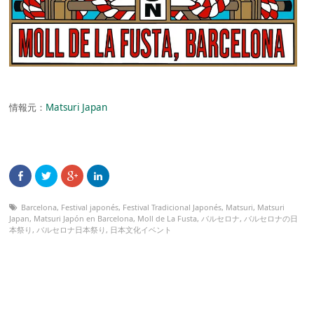
情報元：
Matsuri Japan
Barcelona
,
Festival japonés
,
Festival Tradicional Japonés
,
Matsuri
,
Matsuri
Japan
,
Matsuri Japón en Barcelona
,
Moll de La Fusta
,
バルセロナ
,
バルセロナの日
本祭り
,
バルセロナ日本祭り
,
日本文化イベント