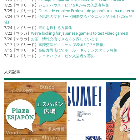
7/25【マドリード】
シェアハウス・ピソ 9月からの入居者募集
7/25【マドリード】
Oferta de empleo: Profesor de japonés idioma materno
7/24【マドリード】
今話題のマドリード国際交流ピクニック第4弾！(25日開
催)
7/24【マドリード】
寿司を握れる方募集
7/22【マラガ】
We’re looking for Japanese gamers to test video games!
7/20【マラガ】
お茶・情報交換できる方を探しています
7/17【マドリード】
国際交流ピクニック 第3弾！(17日開催)
7/15【マドリード】
高級寿司店にてホール・キッチンスタッフ募集
7/14【マドリード】
シェアハウス・ピソ入居者を募集
人気記事