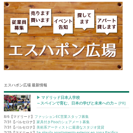
エスハポン広場 最新情報
▶︎ マドリッド日本人学校
～スペインで育む、日本の学びと未来への力～
[PR]
8/6【マドリード】
ファッションEC営業スタッフ募集
7/31【バルセロナ】
家具付きPisoのシェアメート募集
7/31【バルセロナ】
美術系アーティストに最適なスタジオ賃貸
7/25【マドリード】
Se alquila apartamento exterior en zona Pacifico