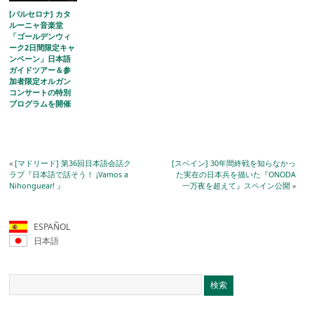
[バルセロナ] カタ
ルーニャ音楽堂
「ゴールデンウィ
ーク2日間限定キャ
ンペーン」日本語
ガイドツアー＆参
加者限定オルガン
コンサートの特別
プログラムを開催
«
[マドリード] 第36回日本語会話ク
[スペイン] 30年間終戦を知らなかっ
ラブ『日本語で話そう！ ¡Vamos a
た実在の日本兵を描いた『ONODA
Nihonguear! 』
一万夜を超えて』スペイン公開
»
ESPAÑOL
日本語