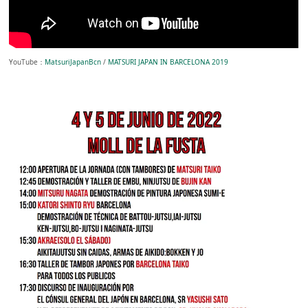
YouTube：
MatsuriJapanBcn
/
MATSURI JAPAN IN BARCELONA 2019