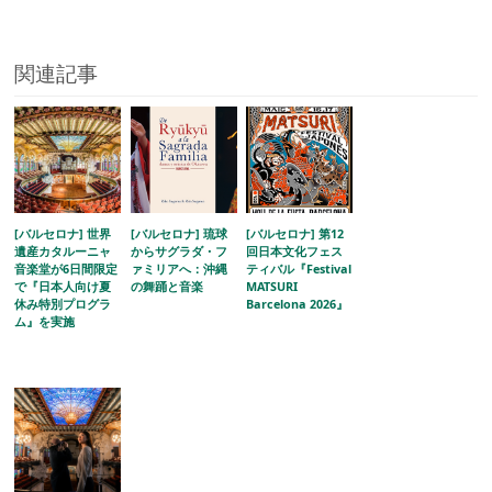
関連記事
[バルセロナ] 世界
[バルセロナ] 琉球
[バルセロナ] 第12
遺産カタルーニャ
からサグラダ・フ
回日本文化フェス
音楽堂が6日間限定
ァミリアへ：沖縄
ティバル『Festival
で『日本人向け夏
の舞踊と音楽
MATSURI
休み特別プログラ
Barcelona 2026』
ム』を実施