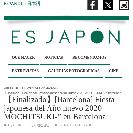
ESPAÑOL
I
日本語
QUÉ HACER
NOTICIAS
RECOMENDAMOS
ENTREVISTAS
GALERÍAS FOTOGRÁFICAS
CINE
Está en :
Inicio
»
EVENTOS FINALIZADOS
»
【Finalizado】[Barcelona] Fiesta japonesa del Año nuevo 2020 -MOCHITSUKI-” en Barcelona
【Finalizado】[Barcelona] Fiesta
japonesa del Año nuevo 2020 -
MOCHITSUKI-” en Barcelona
ESJAPON
17, dic, 2019
EVENTOS FINALIZADOS