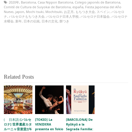
2020年
,
Barcelona
,
Casa Nippon Barcelona
,
Colegio japonés de Barcelona
,
Comité de Cultura de Suiyokai de Barcelona
,
españa
,
Fiesta Japonesa del Año
Nuevo
,
japon
,
Mochi tsuki
,
Mochitsuki
,
お正月
,
もちつき大会
,
スペイン
,
バルセロ
ナ
,
バルセロナもちつき大会
,
バルセロナ日本人学校
,
バルセロナ日本協会
,
バルセロナ
水曜会
,
新年
,
日本の伝統
,
日本の文化
,
餅つき
Related Posts
( 日本語)
[バルセ
[TOKIO] La
[BARCELONA] De
ロナ] 世界遺産カタ
VENIDERA
Ryūkyū a la
ルーニャ音楽堂が6
presenta en Tokio
Sagrada Familia: