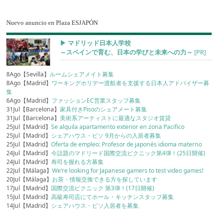
Nuevo anuncio en Plaza ESJAPÓN
▶︎ マドリッド日本人学校
～スペインで育む、日本の学びと未来への力～
[PR]
8Ago【Sevilla】
ルームシェアメイト募集
8Ago【Madrid】
ワーキングホリデー渡航者を支援する日本人アドバイザー募
集
6Ago【Madrid】
ファッションEC営業スタッフ募集
31Jul【Barcelona】
家具付きPisoのシェアメート募集
31Jul【Barcelona】
美術系アーティストに最適なスタジオ賃貸
25Jul【Madrid】
Se alquila apartamento exterior en zona Pacifico
25Jul【Madrid】
シェアハウス・ピソ 9月からの入居者募集
25Jul【Madrid】
Oferta de empleo: Profesor de japonés idioma materno
24Jul【Madrid】
今話題のマドリード国際交流ピクニック第4弾！(25日開催)
24Jul【Madrid】
寿司を握れる方募集
22Jul【Málaga】
We’re looking for Japanese gamers to test video games!
20Jul【Málaga】
お茶・情報交換できる方を探しています
17Jul【Madrid】
国際交流ピクニック 第3弾！(17日開催)
15Jul【Madrid】
高級寿司店にてホール・キッチンスタッフ募集
14Jul【Madrid】
シェアハウス・ピソ入居者を募集