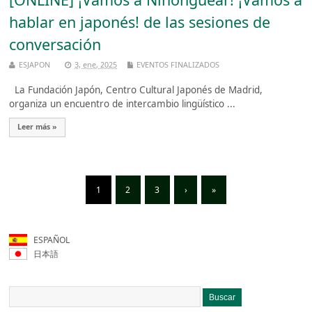
hablar en japonés! de las sesiones de
conversación
ESJAPON
3, ene, 2025
EVENTOS FINALIZADOS
La Fundación Japón, Centro Cultural Japonés de Madrid,
organiza un encuentro de intercambio lingüístico ...
Leer más »
1
2
3
›
»
ESPAÑOL
日本語