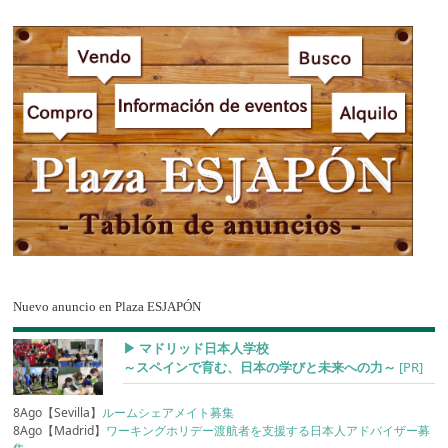
Nuevo anuncio en Plaza ESJAPÓN
▶︎ マドリッド日本人学校
～スペインで育む、日本の学びと未来への力～
[PR]
8Ago【Sevilla】
ルームシェアメイト募集
8Ago【Madrid】
ワーキングホリデー渡航者を支援する日本人アドバイザー募