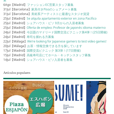
集
6Ago【Madrid】
ファッションEC営業スタッフ募集
31Jul【Barcelona】
家具付きPisoのシェアメート募集
31Jul【Barcelona】
美術系アーティストに最適なスタジオ賃貸
25Jul【Madrid】
Se alquila apartamento exterior en zona Pacifico
25Jul【Madrid】
シェアハウス・ピソ 9月からの入居者募集
25Jul【Madrid】
Oferta de empleo: Profesor de japonés idioma materno
24Jul【Madrid】
今話題のマドリード国際交流ピクニック第4弾！(25日開催)
24Jul【Madrid】
寿司を握れる方募集
22Jul【Málaga】
We’re looking for Japanese gamers to test video games!
20Jul【Málaga】
お茶・情報交換できる方を探しています
17Jul【Madrid】
国際交流ピクニック 第3弾！(17日開催)
15Jul【Madrid】
高級寿司店にてホール・キッチンスタッフ募集
14Jul【Madrid】
シェアハウス・ピソ入居者を募集
Artículos populares