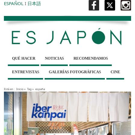
ESPAÑOL
I
日本語
QUÉ HACER
NOTICIAS
RECOMENDAMOS
ENTREVISTAS
GALERÍAS FOTOGRÁFICAS
CINE
Está en :
Inicio
»
Tag »
españa