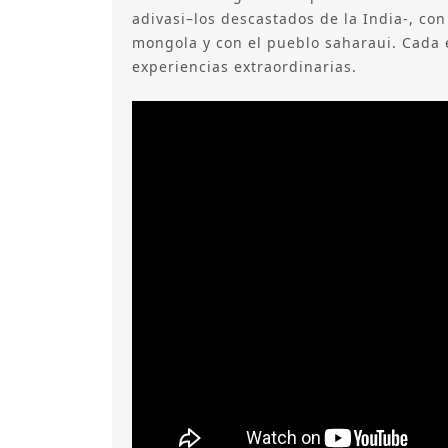
adivasi–los descastados de la India-, con
mongola y con el pueblo saharaui. Cada 
experiencias extraordinarias.