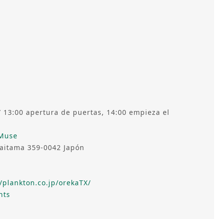
/ 13:00 apertura de puertas, 14:00 empieza el
 Muse
Saitama 359-0042 Japón
//plankton.co.jp/orekaTX/
nts