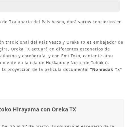
o de Txalaparta del País Vasco, dará varios conciertos en
ón tradicional del País Vasco y Oreka TX es embajador de
gira, Oreka TX actuará en diferentes escenarios de
ilarina y coreógrafa, y con Emi Toko, cantante ainu
almente en la isla de Hokkaido y Norte de Tohoku).
 la proyección de la película documental
“Nomadak Tx”
toko Hirayama con Oreka TX
Del 25 al 27 de marzo, Tokyo será el escenario de la