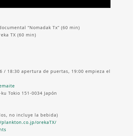
 documental “Nomadak Tx” (60 min)
a TX (60 min)
6 / 18:30 apertura de puertas, 19:00 empieza el
emaite
-ku Tokio 151-0034 Japón
os, no incluye la bebida)
//plankton.co.jp/orekaTX/
nts