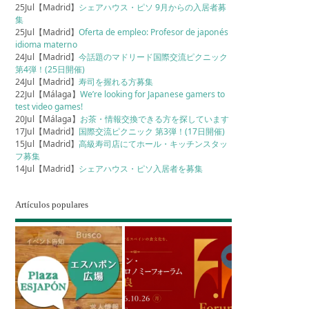
25Jul【Madrid】
シェアハウス・ピソ 9月からの入居者募
集
25Jul【Madrid】
Oferta de empleo: Profesor de japonés
idioma materno
24Jul【Madrid】
今話題のマドリード国際交流ピクニック
第4弾！(25日開催)
24Jul【Madrid】
寿司を握れる方募集
22Jul【Málaga】
We’re looking for Japanese gamers to
test video games!
20Jul【Málaga】
お茶・情報交換できる方を探しています
17Jul【Madrid】
国際交流ピクニック 第3弾！(17日開催)
15Jul【Madrid】
高級寿司店にてホール・キッチンスタッ
フ募集
14Jul【Madrid】
シェアハウス・ピソ入居者を募集
Artículos populares