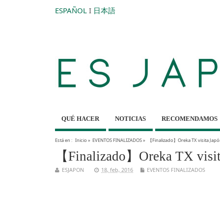
ESPAÑOL
I
日本語
QUÉ HACER
NOTICIAS
RECOMENDAMOS
Está en :
Inicio
»
EVENTOS FINALIZADOS
»
【Finalizado】Oreka TX visita Japó
【Finalizado】Oreka TX visita
ESJAPON
18, feb, 2016
EVENTOS FINALIZADOS