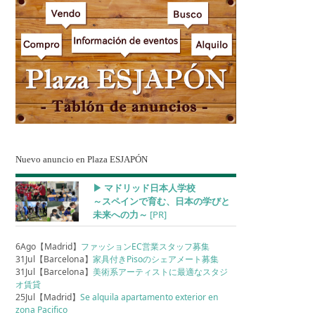
Nuevo anuncio en Plaza ESJAPÓN
▶︎ マドリッド日本人学校
～スペインで育む、日本の学びと
未来への力～
[PR]
6Ago【Madrid】
ファッションEC営業スタッフ募集
31Jul【Barcelona】
家具付きPisoのシェアメート募集
31Jul【Barcelona】
美術系アーティストに最適なスタジ
オ賃貸
25Jul【Madrid】
Se alquila apartamento exterior en
zona Pacifico