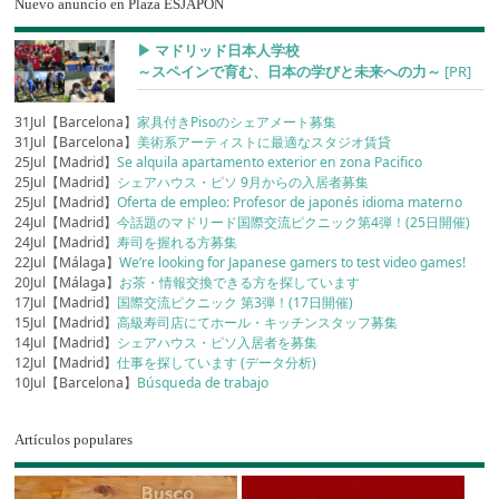
Nuevo anuncio en Plaza ESJAPÓN
▶︎ マドリッド日本人学校
～スペインで育む、日本の学びと未来への力～
[PR]
31Jul【Barcelona】
家具付きPisoのシェアメート募集
31Jul【Barcelona】
美術系アーティストに最適なスタジオ賃貸
25Jul【Madrid】
Se alquila apartamento exterior en zona Pacifico
25Jul【Madrid】
シェアハウス・ピソ 9月からの入居者募集
25Jul【Madrid】
Oferta de empleo: Profesor de japonés idioma materno
24Jul【Madrid】
今話題のマドリード国際交流ピクニック第4弾！(25日開催)
24Jul【Madrid】
寿司を握れる方募集
22Jul【Málaga】
We’re looking for Japanese gamers to test video games!
20Jul【Málaga】
お茶・情報交換できる方を探しています
17Jul【Madrid】
国際交流ピクニック 第3弾！(17日開催)
15Jul【Madrid】
高級寿司店にてホール・キッチンスタッフ募集
14Jul【Madrid】
シェアハウス・ピソ入居者を募集
12Jul【Madrid】
仕事を探しています (データ分析)
10Jul【Barcelona】
Búsqueda de trabajo
Artículos populares