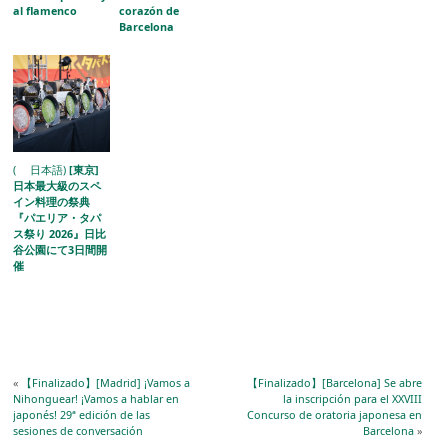
al flamenco
corazón de
Barcelona
( 日本語)
[東京]
日本最大級のスペ
イン料理の祭典
『パエリア・タパ
ス祭り 2026』日比
谷公園にて3日間開
催
«
【Finalizado】[Madrid] ¡Vamos a
【Finalizado】[Barcelona] Se abre
Nihonguear! ¡Vamos a hablar en
la inscripción para el XXVIII
japonés! 29ª edición de las
Concurso de oratoria japonesa en
sesiones de conversación
Barcelona
»