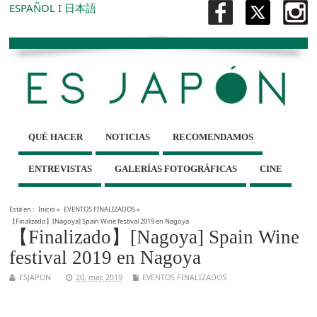
ESPAÑOL
I
日本語
QUÉ HACER
NOTICIAS
RECOMENDAMOS
ENTREVISTAS
GALERÍAS FOTOGRÁFICAS
CINE
Está en :
Inicio
»
EVENTOS FINALIZADOS
»
【Finalizado】[Nagoya] Spain Wine festival 2019 en Nagoya
【Finalizado】[Nagoya] Spain Wine
festival 2019 en Nagoya
ESJAPON
20, mar, 2019
EVENTOS FINALIZADOS