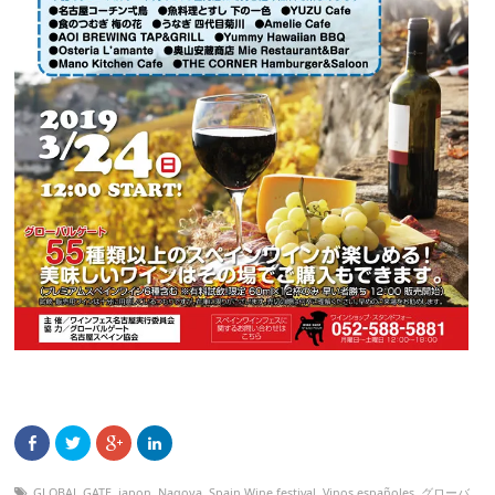
GLOBAL GATE
,
japon
,
Nagoya
,
Spain Wine festival
,
Vinos españoles
,
グローバ