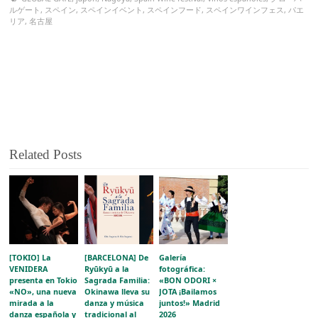
ルゲート
,
スペイン
,
スペインイベント
,
スペインフード
,
スペインワインフェス
,
パエ
リア
,
名古屋
Related Posts
[TOKIO] La
[BARCELONA] De
Galería
VENIDERA
Ryūkyū a la
fotográfica:
presenta en Tokio
Sagrada Familia:
«BON ODORI ×
«NO», una nueva
Okinawa lleva su
JOTA ¡Bailamos
mirada a la
danza y música
juntos!» Madrid
danza española y
tradicional al
2026