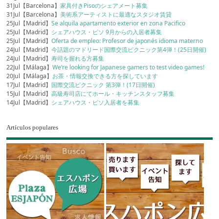
31Jul【Barcelona】
家具付きPisoのシェアメート募集
31Jul【Barcelona】
美術系アーティストに最適なスタジオ賃貸
25Jul【Madrid】
Se alquila apartamento exterior en zona Pacifico
25Jul【Madrid】
シェアハウス・ピソ 9月からの入居者募集
25Jul【Madrid】
Oferta de empleo: Profesor de japonés idioma materno
24Jul【Madrid】
今話題のマドリード国際交流ピクニック第4弾！(25日開催)
24Jul【Madrid】
寿司を握れる方募集
22Jul【Málaga】
We’re looking for Japanese gamers to test video games!
20Jul【Málaga】
お茶・情報交換できる方を探しています
17Jul【Madrid】
国際交流ピクニック 第3弾！(17日開催)
15Jul【Madrid】
高級寿司店にてホール・キッチンスタッフ募集
14Jul【Madrid】
シェアハウス・ピソ入居者を募集
Artículos populares