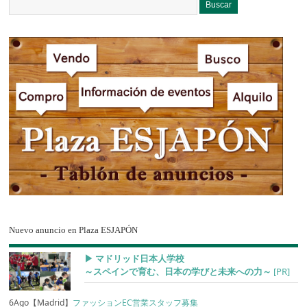
Nuevo anuncio en Plaza ESJAPÓN
▶︎ マドリッド日本人学校
～スペインで育む、日本の学びと未来への力～
[PR]
6Ago【Madrid】
ファッションEC営業スタッフ募集