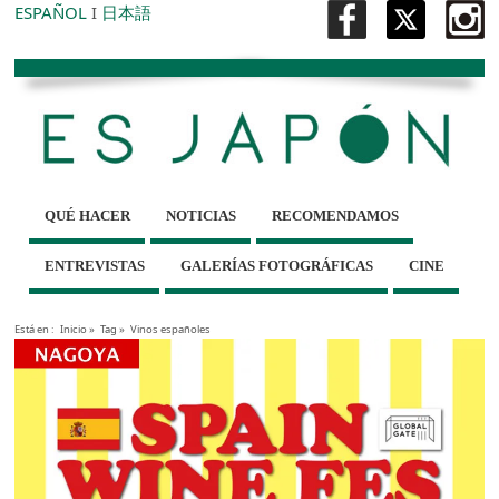
ESPAÑOL
I
日本語
QUÉ HACER
NOTICIAS
RECOMENDAMOS
ENTREVISTAS
GALERÍAS FOTOGRÁFICAS
CINE
Está en :
Inicio
»
Tag »
Vinos españoles