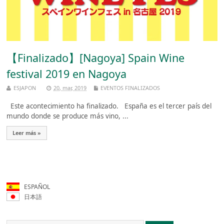
【Finalizado】[Nagoya] Spain Wine
festival 2019 en Nagoya
ESJAPON
20, mar, 2019
EVENTOS FINALIZADOS
Este acontecimiento ha finalizado. España es el tercer país del
mundo donde se produce más vino, ...
Leer más »
ESPAÑOL
日本語