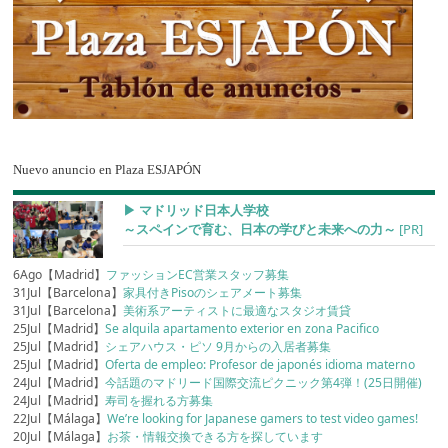
Nuevo anuncio en Plaza ESJAPÓN
▶︎ マドリッド日本人学校
～スペインで育む、日本の学びと未来への力～
[PR]
6Ago【Madrid】
ファッションEC営業スタッフ募集
31Jul【Barcelona】
家具付きPisoのシェアメート募集
31Jul【Barcelona】
美術系アーティストに最適なスタジオ賃貸
25Jul【Madrid】
Se alquila apartamento exterior en zona Pacifico
25Jul【Madrid】
シェアハウス・ピソ 9月からの入居者募集
25Jul【Madrid】
Oferta de empleo: Profesor de japonés idioma materno
24Jul【Madrid】
今話題のマドリード国際交流ピクニック第4弾！(25日開催)
24Jul【Madrid】
寿司を握れる方募集
22Jul【Málaga】
We’re looking for Japanese gamers to test video games!
20Jul【Málaga】
お茶・情報交換できる方を探しています