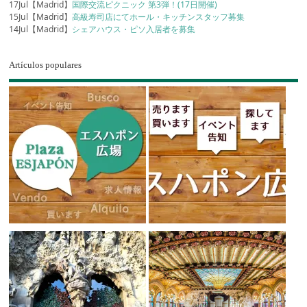
17Jul【Madrid】
国際交流ピクニック 第3弾！(17日開催)
15Jul【Madrid】
高級寿司店にてホール・キッチンスタッフ募集
14Jul【Madrid】
シェアハウス・ピソ入居者を募集
Artículos populares