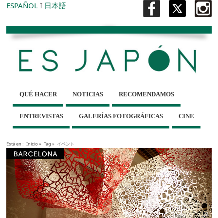
ESPAÑOL
I
日本語
QUÉ HACER
NOTICIAS
RECOMENDAMOS
ENTREVISTAS
GALERÍAS FOTOGRÁFICAS
CINE
Está en :
Inicio
»
Tag »
イベント