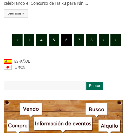
celebrando el Concurso de Haiku para Niñ ...
Leer más »
«
‹
4
5
6
7
8
›
»
ESPAÑOL
日本語