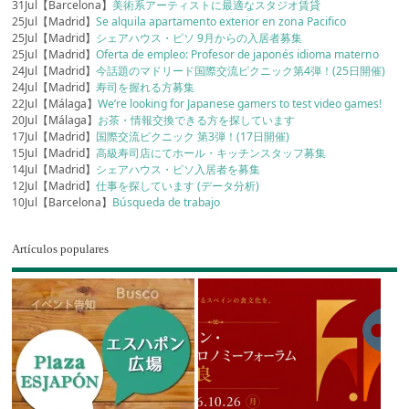
31Jul【Barcelona】
美術系アーティストに最適なスタジオ賃貸
25Jul【Madrid】
Se alquila apartamento exterior en zona Pacifico
25Jul【Madrid】
シェアハウス・ピソ 9月からの入居者募集
25Jul【Madrid】
Oferta de empleo: Profesor de japonés idioma materno
24Jul【Madrid】
今話題のマドリード国際交流ピクニック第4弾！(25日開催)
24Jul【Madrid】
寿司を握れる方募集
22Jul【Málaga】
We’re looking for Japanese gamers to test video games!
20Jul【Málaga】
お茶・情報交換できる方を探しています
17Jul【Madrid】
国際交流ピクニック 第3弾！(17日開催)
15Jul【Madrid】
高級寿司店にてホール・キッチンスタッフ募集
14Jul【Madrid】
シェアハウス・ピソ入居者を募集
12Jul【Madrid】
仕事を探しています (データ分析)
10Jul【Barcelona】
Búsqueda de trabajo
Artículos populares