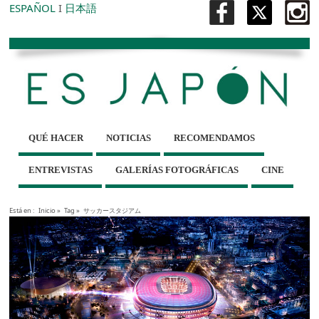
ESPAÑOL
I
日本語
QUÉ HACER
NOTICIAS
RECOMENDAMOS
ENTREVISTAS
GALERÍAS FOTOGRÁFICAS
CINE
Está en :
Inicio
»
Tag »
サッカースタジアム