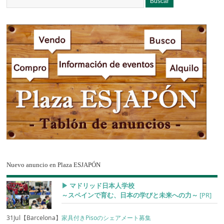
Nuevo anuncio en Plaza ESJAPÓN
▶︎ マドリッド日本人学校
～スペインで育む、日本の学びと未来への力～
[PR]
31Jul【Barcelona】
家具付きPisoのシェアメート募集