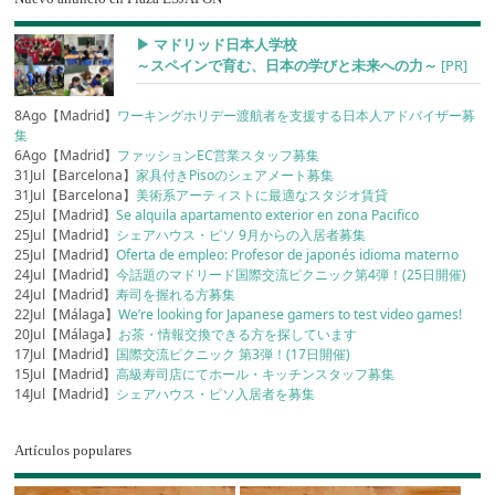
▶︎ マドリッド日本人学校
～スペインで育む、日本の学びと未来への力～
[PR]
8Ago【Madrid】
ワーキングホリデー渡航者を支援する日本人アドバイザー募
集
6Ago【Madrid】
ファッションEC営業スタッフ募集
31Jul【Barcelona】
家具付きPisoのシェアメート募集
31Jul【Barcelona】
美術系アーティストに最適なスタジオ賃貸
25Jul【Madrid】
Se alquila apartamento exterior en zona Pacifico
25Jul【Madrid】
シェアハウス・ピソ 9月からの入居者募集
25Jul【Madrid】
Oferta de empleo: Profesor de japonés idioma materno
24Jul【Madrid】
今話題のマドリード国際交流ピクニック第4弾！(25日開催)
24Jul【Madrid】
寿司を握れる方募集
22Jul【Málaga】
We’re looking for Japanese gamers to test video games!
20Jul【Málaga】
お茶・情報交換できる方を探しています
17Jul【Madrid】
国際交流ピクニック 第3弾！(17日開催)
15Jul【Madrid】
高級寿司店にてホール・キッチンスタッフ募集
14Jul【Madrid】
シェアハウス・ピソ入居者を募集
Artículos populares