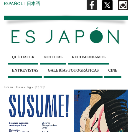
ESPAÑOL
I
日本語
QUÉ HACER
NOTICIAS
RECOMENDAMOS
ENTREVISTAS
GALERÍAS FOTOGRÁFICAS
CINE
Está en :
Inicio
»
Tag »
サラゴサ