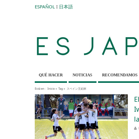
ESPAÑOL
I
日本語
QUÉ HACER
NOTICIAS
RECOMENDAMOS
Está en :
Inicio
»
Tag »
スペイン王妃杯
E
I
l