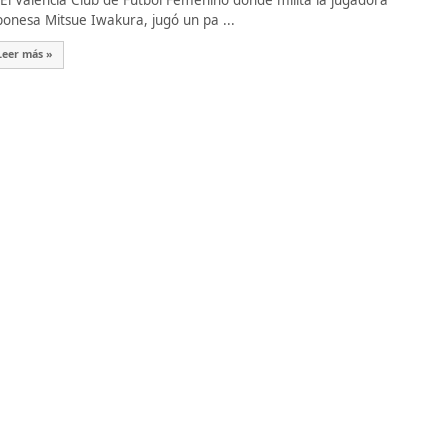
 Valencia Club de Fútbol Femenino donde milita la jugadora
ponesa Mitsue Iwakura, jugó un pa ...
Leer más »