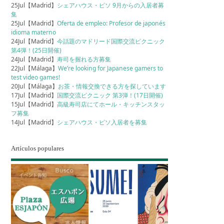
25Jul【Madrid】
シェアハウス・ピソ 9月からの入居者募
集
25Jul【Madrid】
Oferta de empleo: Profesor de japonés
idioma materno
24Jul【Madrid】
今話題のマドリード国際交流ピクニック
第4弾！(25日開催)
24Jul【Madrid】
寿司を握れる方募集
22Jul【Málaga】
We’re looking for Japanese gamers to
test video games!
20Jul【Málaga】
お茶・情報交換できる方を探しています
17Jul【Madrid】
国際交流ピクニック 第3弾！(17日開催)
15Jul【Madrid】
高級寿司店にてホール・キッチンスタッ
フ募集
14Jul【Madrid】
シェアハウス・ピソ入居者を募集
Artículos populares