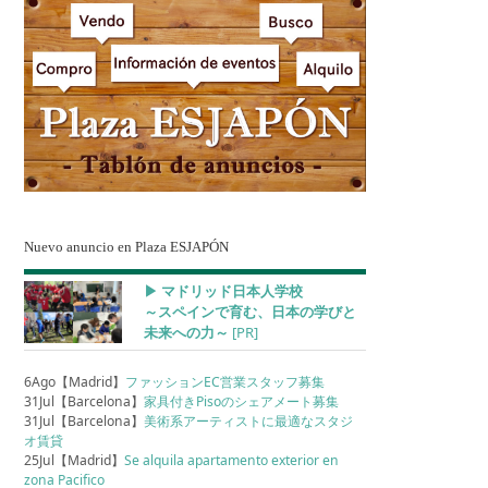
Nuevo anuncio en Plaza ESJAPÓN
▶︎ マドリッド日本人学校
～スペインで育む、日本の学びと
未来への力～
[PR]
6Ago【Madrid】
ファッションEC営業スタッフ募集
31Jul【Barcelona】
家具付きPisoのシェアメート募集
31Jul【Barcelona】
美術系アーティストに最適なスタジ
オ賃貸
25Jul【Madrid】
Se alquila apartamento exterior en
zona Pacifico