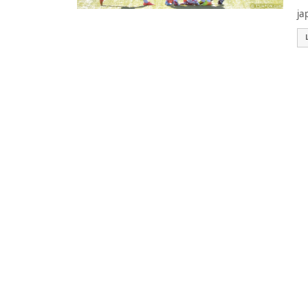
El
ja