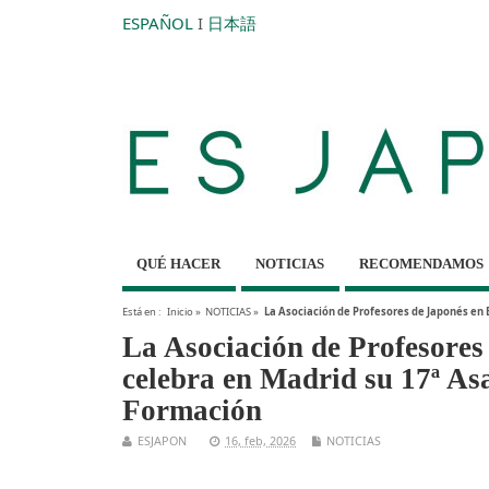
ESPAÑOL
I
日本語
QUÉ HACER
NOTICIAS
RECOMENDAMOS
Está en :
Inicio
»
NOTICIAS
»
La Asociación de Profesores de Japonés en 
La Asociación de Profesore
celebra en Madrid su 17ª A
Formación
ESJAPON
16, feb, 2026
NOTICIAS