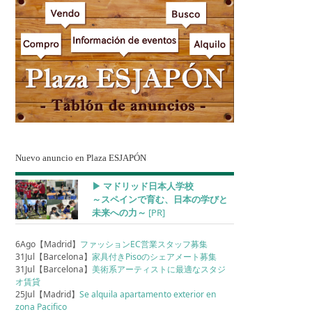
Nuevo anuncio en Plaza ESJAPÓN
▶︎ マドリッド日本人学校
～スペインで育む、日本の学びと
未来への力～
[PR]
6Ago【Madrid】
ファッションEC営業スタッフ募集
31Jul【Barcelona】
家具付きPisoのシェアメート募集
31Jul【Barcelona】
美術系アーティストに最適なスタジ
オ賃貸
25Jul【Madrid】
Se alquila apartamento exterior en
zona Pacifico