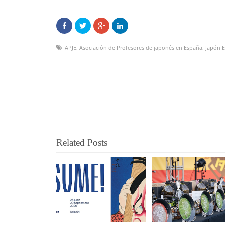
APJE
,
Asociación de Profesores de japonés en España
,
Japón 
Related Posts