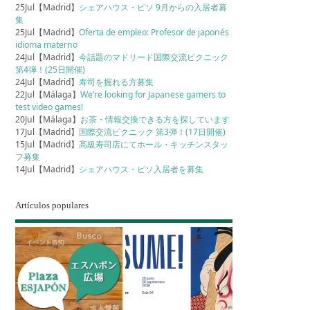
25Jul【Madrid】
シェアハウス・ピソ 9月からの入居者募
集
25Jul【Madrid】
Oferta de empleo: Profesor de japonés
idioma materno
24Jul【Madrid】
今話題のマドリード国際交流ピクニック
第4弾！(25日開催)
24Jul【Madrid】
寿司を握れる方募集
22Jul【Málaga】
We’re looking for Japanese gamers to
test video games!
20Jul【Málaga】
お茶・情報交換できる方を探しています
17Jul【Madrid】
国際交流ピクニック 第3弾！(17日開催)
15Jul【Madrid】
高級寿司店にてホール・キッチンスタッ
フ募集
14Jul【Madrid】
シェアハウス・ピソ入居者を募集
Artículos populares