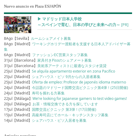
Nuevo anuncio en Plaza ESJAPÓN
▶︎ マドリッド日本人学校
～スペインで育む、日本の学びと未来への力～
[PR]
8Ago【Sevilla】
ルームシェアメイト募集
8Ago【Madrid】
ワーキングホリデー渡航者を支援する日本人アドバイザー募
集
6Ago【Madrid】
ファッションEC営業スタッフ募集
31Jul【Barcelona】
家具付きPisoのシェアメート募集
31Jul【Barcelona】
美術系アーティストに最適なスタジオ賃貸
25Jul【Madrid】
Se alquila apartamento exterior en zona Pacifico
25Jul【Madrid】
シェアハウス・ピソ 9月からの入居者募集
25Jul【Madrid】
Oferta de empleo: Profesor de japonés idioma materno
24Jul【Madrid】
今話題のマドリード国際交流ピクニック第4弾！(25日開催)
24Jul【Madrid】
寿司を握れる方募集
22Jul【Málaga】
We’re looking for Japanese gamers to test video games!
20Jul【Málaga】
お茶・情報交換できる方を探しています
17Jul【Madrid】
国際交流ピクニック 第3弾！(17日開催)
15Jul【Madrid】
高級寿司店にてホール・キッチンスタッフ募集
14Jul【Madrid】
シェアハウス・ピソ入居者を募集
Artículos populares