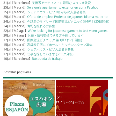
31Jul【Barcelona】
美術系アーティストに最適なスタジオ賃貸
25Jul【Madrid】
Se alquila apartamento exterior en zona Pacifico
25Jul【Madrid】
シェアハウス・ピソ 9月からの入居者募集
25Jul【Madrid】
Oferta de empleo: Profesor de japonés idioma materno
24Jul【Madrid】
今話題のマドリード国際交流ピクニック第4弾！(25日開催)
24Jul【Madrid】
寿司を握れる方募集
22Jul【Málaga】
We’re looking for Japanese gamers to test video games!
20Jul【Málaga】
お茶・情報交換できる方を探しています
17Jul【Madrid】
国際交流ピクニック 第3弾！(17日開催)
15Jul【Madrid】
高級寿司店にてホール・キッチンスタッフ募集
14Jul【Madrid】
シェアハウス・ピソ入居者を募集
12Jul【Madrid】
仕事を探しています (データ分析)
10Jul【Barcelona】
Búsqueda de trabajo
Artículos populares