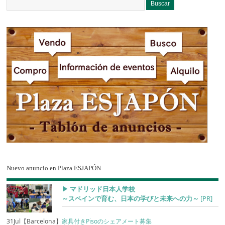
Nuevo anuncio en Plaza ESJAPÓN
▶︎ マドリッド日本人学校
～スペインで育む、日本の学びと未来への力～
[PR]
31Jul【Barcelona】
家具付きPisoのシェアメート募集