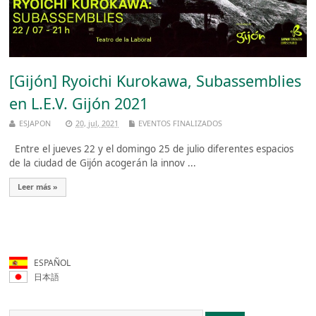
[Gijón] Ryoichi Kurokawa, Subassemblies
en L.E.V. Gijón 2021
ESJAPON
20, jul, 2021
EVENTOS FINALIZADOS
Entre el jueves 22 y el domingo 25 de julio diferentes espacios
de la ciudad de Gijón acogerán la innov ...
Leer más »
ESPAÑOL
日本語