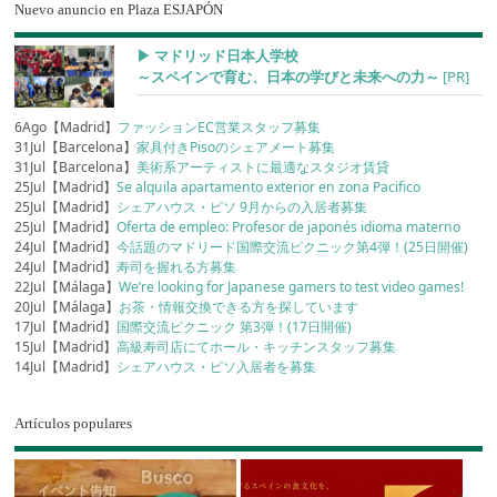
Nuevo anuncio en Plaza ESJAPÓN
▶︎ マドリッド日本人学校
～スペインで育む、日本の学びと未来への力～
[PR]
6Ago【Madrid】
ファッションEC営業スタッフ募集
31Jul【Barcelona】
家具付きPisoのシェアメート募集
31Jul【Barcelona】
美術系アーティストに最適なスタジオ賃貸
25Jul【Madrid】
Se alquila apartamento exterior en zona Pacifico
25Jul【Madrid】
シェアハウス・ピソ 9月からの入居者募集
25Jul【Madrid】
Oferta de empleo: Profesor de japonés idioma materno
24Jul【Madrid】
今話題のマドリード国際交流ピクニック第4弾！(25日開催)
24Jul【Madrid】
寿司を握れる方募集
22Jul【Málaga】
We’re looking for Japanese gamers to test video games!
20Jul【Málaga】
お茶・情報交換できる方を探しています
17Jul【Madrid】
国際交流ピクニック 第3弾！(17日開催)
15Jul【Madrid】
高級寿司店にてホール・キッチンスタッフ募集
14Jul【Madrid】
シェアハウス・ピソ入居者を募集
Artículos populares