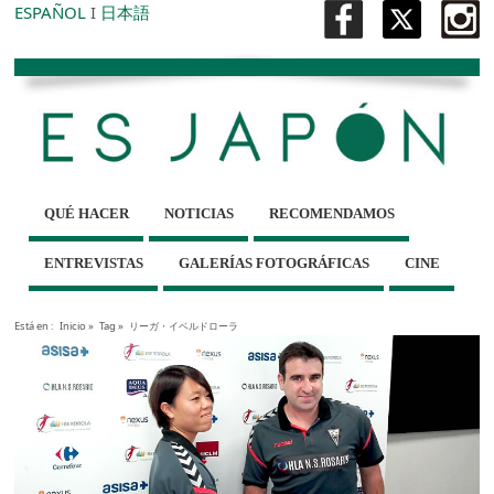
ESPAÑOL
I
日本語
QUÉ HACER
NOTICIAS
RECOMENDAMOS
ENTREVISTAS
GALERÍAS FOTOGRÁFICAS
CINE
Está en :
Inicio
»
Tag »
リーガ・イベルドローラ