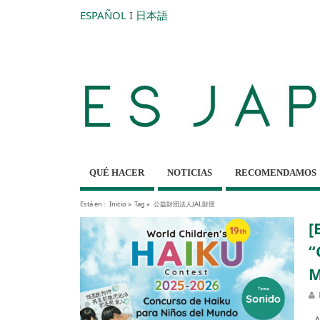
ESPAÑOL
I
日本語
QUÉ HACER
NOTICIAS
RECOMENDAMOS
Está en :
Inicio
»
Tag »
公益財団法人JAL財団
[
“
M