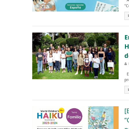
Ac
“C
E
H
d
El
pr
[
“