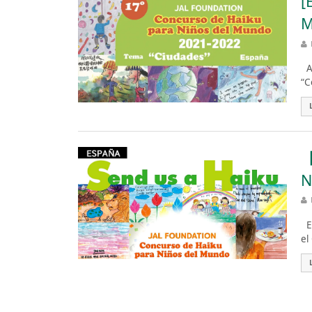
[
M
Ac
“C
【
N
Es
el