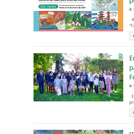
p
Ac
“C
E
p
F
El
pr