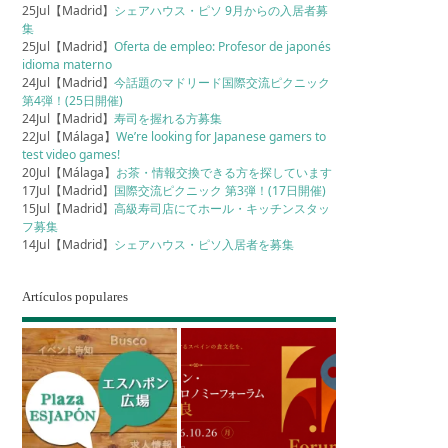
25Jul【Madrid】
シェアハウス・ピソ 9月からの入居者募
集
25Jul【Madrid】
Oferta de empleo: Profesor de japonés
idioma materno
24Jul【Madrid】
今話題のマドリード国際交流ピクニック
第4弾！(25日開催)
24Jul【Madrid】
寿司を握れる方募集
22Jul【Málaga】
We’re looking for Japanese gamers to
test video games!
20Jul【Málaga】
お茶・情報交換できる方を探しています
17Jul【Madrid】
国際交流ピクニック 第3弾！(17日開催)
15Jul【Madrid】
高級寿司店にてホール・キッチンスタッ
フ募集
14Jul【Madrid】
シェアハウス・ピソ入居者を募集
Artículos populares