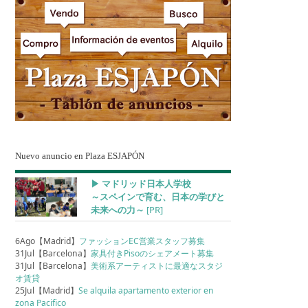
Nuevo anuncio en Plaza ESJAPÓN
▶︎ マドリッド日本人学校
～スペインで育む、日本の学びと
未来への力～
[PR]
6Ago【Madrid】
ファッションEC営業スタッフ募集
31Jul【Barcelona】
家具付きPisoのシェアメート募集
31Jul【Barcelona】
美術系アーティストに最適なスタジ
オ賃貸
25Jul【Madrid】
Se alquila apartamento exterior en
zona Pacifico