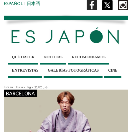
ESPAÑOL
I
日本語
QUÉ HACER
NOTICIAS
RECOMENDAMOS
ENTREVISTAS
GALERÍAS FOTOGRÁFICAS
CINE
Está en :
Inicio
»
Tag »
立川こしら