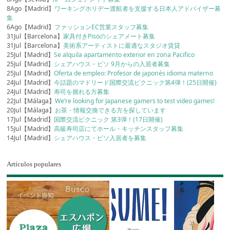
8Ago【Madrid】
ワーキングホリデー渡航者を支援する日本人アドバイザー募
集
6Ago【Madrid】
ファッションEC営業スタッフ募集
31Jul【Barcelona】
家具付きPisoのシェアメート募集
31Jul【Barcelona】
美術系アーティストに最適なスタジオ賃貸
25Jul【Madrid】
Se alquila apartamento exterior en zona Pacifico
25Jul【Madrid】
シェアハウス・ピソ 9月からの入居者募集
25Jul【Madrid】
Oferta de empleo: Profesor de japonés idioma materno
24Jul【Madrid】
今話題のマドリード国際交流ピクニック第4弾！(25日開催)
24Jul【Madrid】
寿司を握れる方募集
22Jul【Málaga】
We’re looking for Japanese gamers to test video games!
20Jul【Málaga】
お茶・情報交換できる方を探しています
17Jul【Madrid】
国際交流ピクニック 第3弾！(17日開催)
15Jul【Madrid】
高級寿司店にてホール・キッチンスタッフ募集
14Jul【Madrid】
シェアハウス・ピソ入居者を募集
Artículos populares