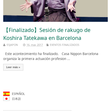
【Finalizado】Sesión de rakugo de
Koshira Tatekawa en Barcelona
ESJAPON
16, mar, 2017
EVENTOS FINALIZADOS
Este acontecimiento ha finalizado. Casa Nippon Barcelona
organiza la primera actuación profesion ...
Leer más »
ESPAÑOL
日本語