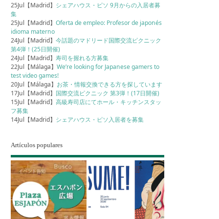
25Jul【Madrid】
シェアハウス・ピソ 9月からの入居者募
集
25Jul【Madrid】
Oferta de empleo: Profesor de japonés
idioma materno
24Jul【Madrid】
今話題のマドリード国際交流ピクニック
第4弾！(25日開催)
24Jul【Madrid】
寿司を握れる方募集
22Jul【Málaga】
We’re looking for Japanese gamers to
test video games!
20Jul【Málaga】
お茶・情報交換できる方を探しています
17Jul【Madrid】
国際交流ピクニック 第3弾！(17日開催)
15Jul【Madrid】
高級寿司店にてホール・キッチンスタッ
フ募集
14Jul【Madrid】
シェアハウス・ピソ入居者を募集
Artículos populares