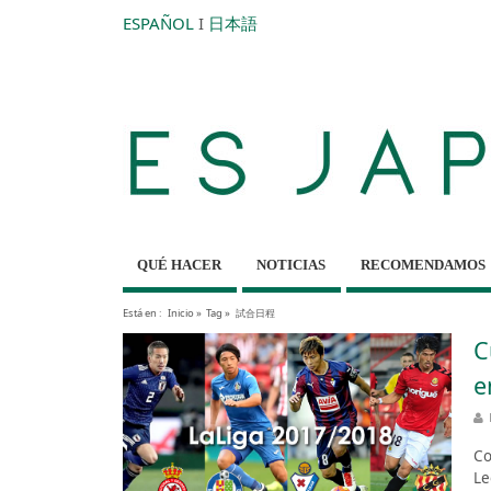
ESPAÑOL
I
日本語
QUÉ HACER
NOTICIAS
RECOMENDAMOS
Está en :
Inicio
»
Tag »
試合日程
C
e
Co
Le