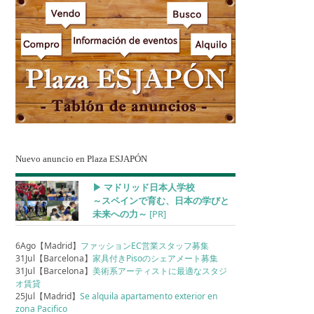
Nuevo anuncio en Plaza ESJAPÓN
▶︎ マドリッド日本人学校
～スペインで育む、日本の学びと
未来への力～
[PR]
6Ago【Madrid】
ファッションEC営業スタッフ募集
31Jul【Barcelona】
家具付きPisoのシェアメート募集
31Jul【Barcelona】
美術系アーティストに最適なスタジ
オ賃貸
25Jul【Madrid】
Se alquila apartamento exterior en
zona Pacifico