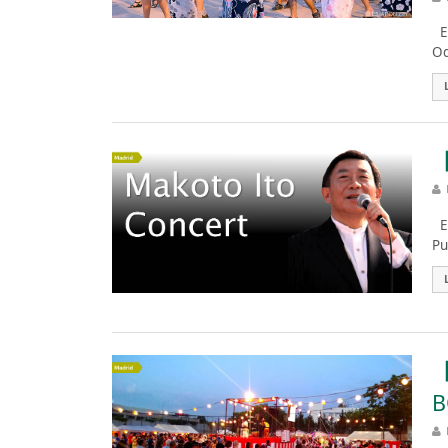
Es
Od
【
Es
Pu
【
B