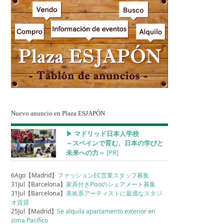
Nuevo anuncio en Plaza ESJAPÓN
▶︎ マドリッド日本人学校
～スペインで育む、日本の学びと
未来への力～
[PR]
6Ago【Madrid】
ファッションEC営業スタッフ募集
31Jul【Barcelona】
家具付きPisoのシェアメート募集
31Jul【Barcelona】
美術系アーティストに最適なスタジ
オ賃貸
25Jul【Madrid】
Se alquila apartamento exterior en
zona Pacifico