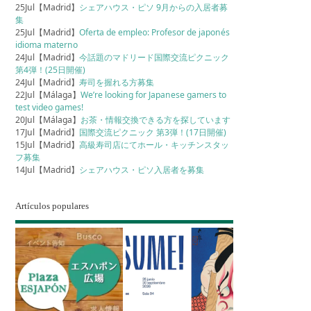
25Jul【Madrid】
シェアハウス・ピソ 9月からの入居者募
集
25Jul【Madrid】
Oferta de empleo: Profesor de japonés
idioma materno
24Jul【Madrid】
今話題のマドリード国際交流ピクニック
第4弾！(25日開催)
24Jul【Madrid】
寿司を握れる方募集
22Jul【Málaga】
We’re looking for Japanese gamers to
test video games!
20Jul【Málaga】
お茶・情報交換できる方を探しています
17Jul【Madrid】
国際交流ピクニック 第3弾！(17日開催)
15Jul【Madrid】
高級寿司店にてホール・キッチンスタッ
フ募集
14Jul【Madrid】
シェアハウス・ピソ入居者を募集
Artículos populares