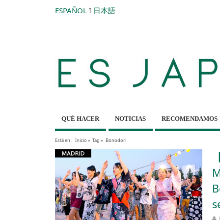
ESPAÑOL
I
日本語
QUÉ HACER
NOTICIAS
RECOMENDAMOS
Está en :
Inicio
»
Tag »
Bonodori
【
M
B
s