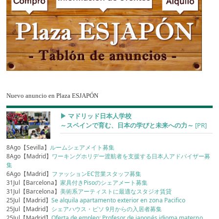
Nuevo anuncio en Plaza ESJAPÓN
▶︎ マドリッド日本人学校
～スペインで育む、日本の学びと未来への力～
[PR]
8Ago【Sevilla】
ルームシェアメイト募集
8Ago【Madrid】
ワーキングホリデー渡航者を支援する日本人アドバイザー募
集
6Ago【Madrid】
ファッションEC営業スタッフ募集
31Jul【Barcelona】
家具付きPisoのシェアメート募集
31Jul【Barcelona】
美術系アーティストに最適なスタジオ賃貸
25Jul【Madrid】
Se alquila apartamento exterior en zona Pacifico
25Jul【Madrid】
シェアハウス・ピソ 9月からの入居者募集
25Jul【Madrid】
Oferta de empleo: Profesor de japonés idioma materno