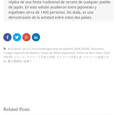
réplica de una fiesta tradicional de verano de cualquier pueblo
de Japón. En esta edición acudieron entre japoneses y
españoles cerca de 1400 personas. Sin duda, es una
demostración de la amistad entre estos dos países.
Asociación de la Comunidad Japonesa de Madrid
,
BON-ODORI
,
Bonodori
,
Colegio Japonés de Madrid
,
Fiesta de Bailes Japoneses
,
Fiesta de Bon-odori
,
QUÉ
HACER
,
イベント
,
マドリッド日本人学校
,
マドリード日本人会
,
マドリード盆踊り大
会
,
夏の風物詩
,
盆踊り
Related Posts