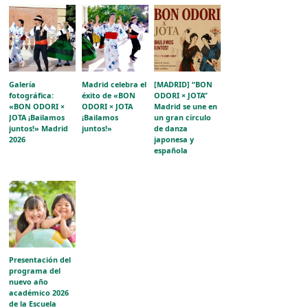
Galería
Madrid celebra el
[MADRID] “BON
fotográfica:
éxito de «BON
ODORI × JOTA”
«BON ODORI ×
ODORI × JOTA
Madrid se une en
JOTA ¡Bailamos
¡Bailamos
un gran círculo
juntos!» Madrid
juntos!»
de danza
2026
japonesa y
española
Presentación del
programa del
nuevo año
académico 2026
de la Escuela