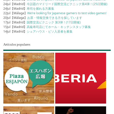
24Jul【Madrid】
今話題のマドリード国際交流ピクニック第4弾！(25日開催)
24Jul【Madrid】
寿司を握れる方募集
22Jul【Málaga】
We’re looking for Japanese gamers to test video games!
20Jul【Málaga】
お茶・情報交換できる方を探しています
17Jul【Madrid】
国際交流ピクニック 第3弾！(17日開催)
15Jul【Madrid】
高級寿司店にてホール・キッチンスタッフ募集
14Jul【Madrid】
シェアハウス・ピソ入居者を募集
Artículos populares