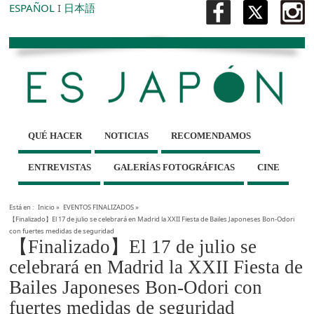
ESPAÑOL
I
日本語
QUÉ HACER
NOTICIAS
RECOMENDAMOS
ENTREVISTAS
GALERÍAS FOTOGRÁFICAS
CINE
Está en :
Inicio
»
EVENTOS FINALIZADOS
»
【Finalizado】El 17 de julio se celebrará en Madrid la XXII Fiesta de Bailes Japoneses Bon-Odori
con fuertes medidas de seguridad
【Finalizado】El 17 de julio se
celebrará en Madrid la XXII Fiesta de
Bailes Japoneses Bon-Odori con
fuertes medidas de seguridad