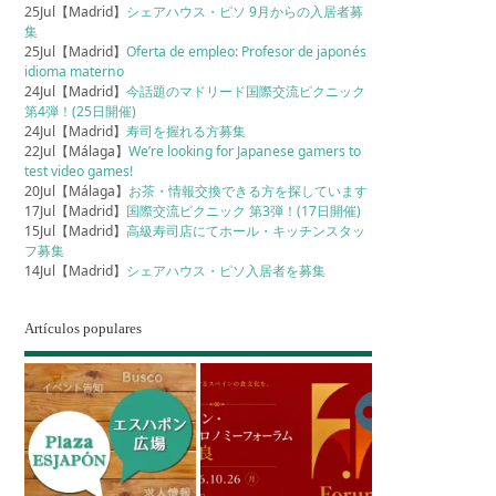
25Jul【Madrid】
シェアハウス・ピソ 9月からの入居者募
集
25Jul【Madrid】
Oferta de empleo: Profesor de japonés
idioma materno
24Jul【Madrid】
今話題のマドリード国際交流ピクニック
第4弾！(25日開催)
24Jul【Madrid】
寿司を握れる方募集
22Jul【Málaga】
We’re looking for Japanese gamers to
test video games!
20Jul【Málaga】
お茶・情報交換できる方を探しています
17Jul【Madrid】
国際交流ピクニック 第3弾！(17日開催)
15Jul【Madrid】
高級寿司店にてホール・キッチンスタッ
フ募集
14Jul【Madrid】
シェアハウス・ピソ入居者を募集
Artículos populares