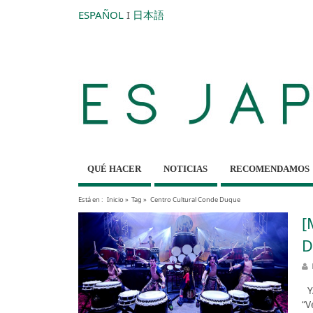
ESPAÑOL
I
日本語
QUÉ HACER
NOTICIAS
RECOMENDAMOS
Está en :
Inicio
»
Tag »
Centro Cultural Conde Duque
[
D
YA
“V