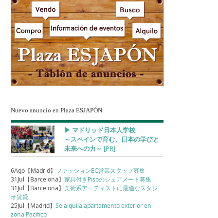
Nuevo anuncio en Plaza ESJAPÓN
▶︎ マドリッド日本人学校
～スペインで育む、日本の学びと
未来への力～
[PR]
6Ago【Madrid】
ファッションEC営業スタッフ募集
31Jul【Barcelona】
家具付きPisoのシェアメート募集
31Jul【Barcelona】
美術系アーティストに最適なスタジ
オ賃貸
25Jul【Madrid】
Se alquila apartamento exterior en
zona Pacifico