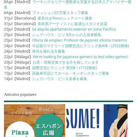
8Ago【Madrid】
ワーキングホリデー渡航者を支援する日本人アドバイザー募
集
6Ago【Madrid】
ファッションEC営業スタッフ募集
31Jul【Barcelona】
家具付きPisoのシェアメート募集
31Jul【Barcelona】
美術系アーティストに最適なスタジオ賃貸
25Jul【Madrid】
Se alquila apartamento exterior en zona Pacifico
25Jul【Madrid】
シェアハウス・ピソ 9月からの入居者募集
25Jul【Madrid】
Oferta de empleo: Profesor de japonés idioma materno
24Jul【Madrid】
今話題のマドリード国際交流ピクニック第4弾！(25日開催)
24Jul【Madrid】
寿司を握れる方募集
22Jul【Málaga】
We’re looking for Japanese gamers to test video games!
20Jul【Málaga】
お茶・情報交換できる方を探しています
17Jul【Madrid】
国際交流ピクニック 第3弾！(17日開催)
15Jul【Madrid】
高級寿司店にてホール・キッチンスタッフ募集
14Jul【Madrid】
シェアハウス・ピソ入居者を募集
Artículos populares