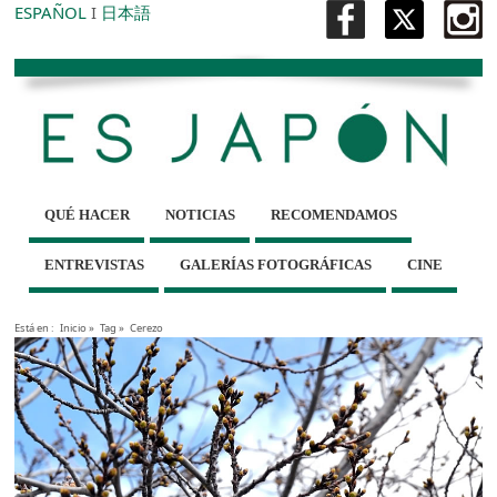
ESPAÑOL
I
日本語
QUÉ HACER
NOTICIAS
RECOMENDAMOS
ENTREVISTAS
GALERÍAS FOTOGRÁFICAS
CINE
Está en :
Inicio
»
Tag »
Cerezo