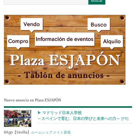
Nuevo anuncio en Plaza ESJAPÓN
▶︎ マドリッド日本人学校
～スペインで育む、日本の学びと未来への力～
[PR]
8Ago【Sevilla】
ルームシェアメイト募集