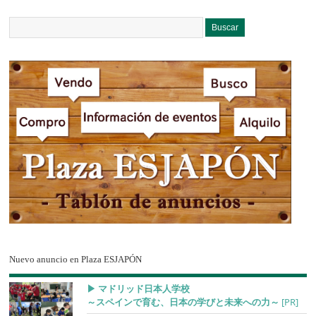
Nuevo anuncio en Plaza ESJAPÓN
▶︎ マドリッド日本人学校
～スペインで育む、日本の学びと未来への力～
[PR]