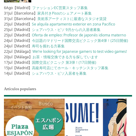
6Ago【Madrid】
ファッションEC営業スタッフ募集
31Jul【Barcelona】
家具付きPisoのシェアメート募集
31Jul【Barcelona】
美術系アーティストに最適なスタジオ賃貸
25Jul【Madrid】
Se alquila apartamento exterior en zona Pacifico
25Jul【Madrid】
シェアハウス・ピソ 9月からの入居者募集
25Jul【Madrid】
Oferta de empleo: Profesor de japonés idioma materno
24Jul【Madrid】
今話題のマドリード国際交流ピクニック第4弾！(25日開催)
24Jul【Madrid】
寿司を握れる方募集
22Jul【Málaga】
We’re looking for Japanese gamers to test video games!
20Jul【Málaga】
お茶・情報交換できる方を探しています
17Jul【Madrid】
国際交流ピクニック 第3弾！(17日開催)
15Jul【Madrid】
高級寿司店にてホール・キッチンスタッフ募集
14Jul【Madrid】
シェアハウス・ピソ入居者を募集
Artículos populares