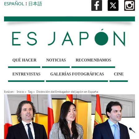
ESPAÑOL
I
日本語
QUÉ HACER
NOTICIAS
RECOMENDAMOS
ENTREVISTAS
GALERÍAS FOTOGRÁFICAS
CINE
Está en :
Inicio
»
Tag »
Distinción del Embajador del Japón en España