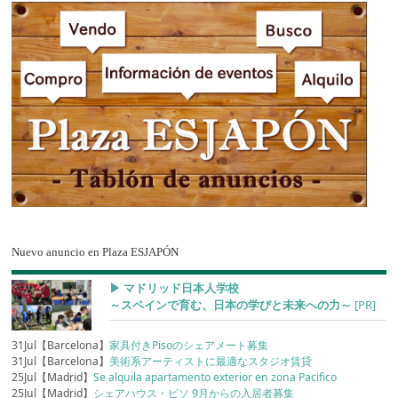
Nuevo anuncio en Plaza ESJAPÓN
▶︎ マドリッド日本人学校
～スペインで育む、日本の学びと未来への力～
[PR]
31Jul【Barcelona】
家具付きPisoのシェアメート募集
31Jul【Barcelona】
美術系アーティストに最適なスタジオ賃貸
25Jul【Madrid】
Se alquila apartamento exterior en zona Pacifico
25Jul【Madrid】
シェアハウス・ピソ 9月からの入居者募集