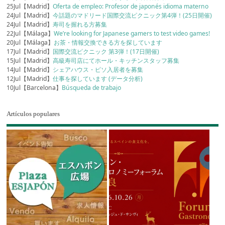
25Jul【Madrid】
Oferta de empleo: Profesor de japonés idioma materno
24Jul【Madrid】
今話題のマドリード国際交流ピクニック第4弾！(25日開催)
24Jul【Madrid】
寿司を握れる方募集
22Jul【Málaga】
We’re looking for Japanese gamers to test video games!
20Jul【Málaga】
お茶・情報交換できる方を探しています
17Jul【Madrid】
国際交流ピクニック 第3弾！(17日開催)
15Jul【Madrid】
高級寿司店にてホール・キッチンスタッフ募集
14Jul【Madrid】
シェアハウス・ピソ入居者を募集
12Jul【Madrid】
仕事を探しています (データ分析)
10Jul【Barcelona】
Búsqueda de trabajo
Artículos populares