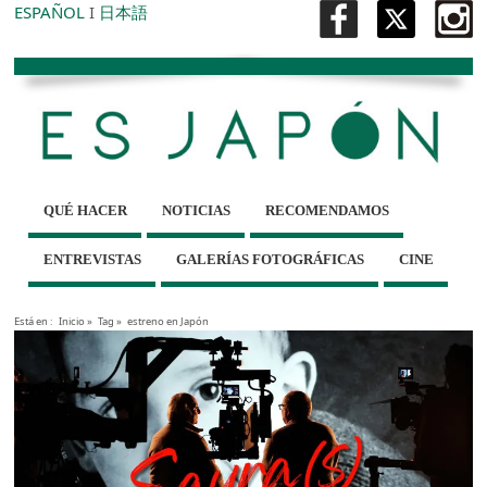
ESPAÑOL
I
日本語
QUÉ HACER
NOTICIAS
RECOMENDAMOS
ENTREVISTAS
GALERÍAS FOTOGRÁFICAS
CINE
Está en :
Inicio
»
Tag »
estreno en Japón