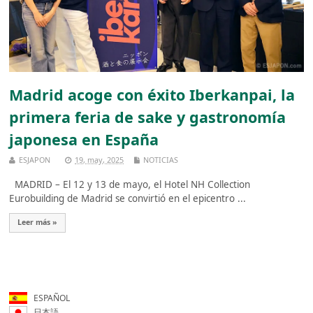
Madrid acoge con éxito Iberkanpai, la
primera feria de sake y gastronomía
japonesa en España
ESJAPON
19, may, 2025
NOTICIAS
MADRID – El 12 y 13 de mayo, el Hotel NH Collection
Eurobuilding de Madrid se convirtió en el epicentro ...
Leer más »
ESPAÑOL
日本語