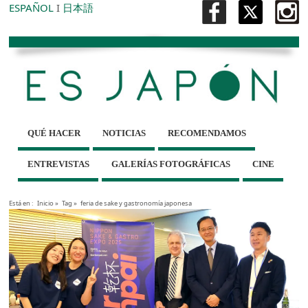
ESPAÑOL
I
日本語
QUÉ HACER
NOTICIAS
RECOMENDAMOS
ENTREVISTAS
GALERÍAS FOTOGRÁFICAS
CINE
Está en :
Inicio
»
Tag »
feria de sake y gastronomía japonesa