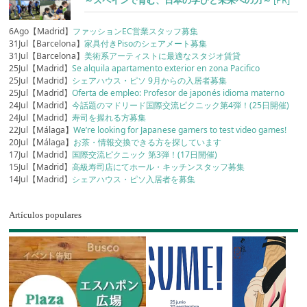
～スペインで育む、日本の学びと未来への力～
[PR]
6Ago【Madrid】
ファッションEC営業スタッフ募集
31Jul【Barcelona】
家具付きPisoのシェアメート募集
31Jul【Barcelona】
美術系アーティストに最適なスタジオ賃貸
25Jul【Madrid】
Se alquila apartamento exterior en zona Pacifico
25Jul【Madrid】
シェアハウス・ピソ 9月からの入居者募集
25Jul【Madrid】
Oferta de empleo: Profesor de japonés idioma materno
24Jul【Madrid】
今話題のマドリード国際交流ピクニック第4弾！(25日開催)
24Jul【Madrid】
寿司を握れる方募集
22Jul【Málaga】
We’re looking for Japanese gamers to test video games!
20Jul【Málaga】
お茶・情報交換できる方を探しています
17Jul【Madrid】
国際交流ピクニック 第3弾！(17日開催)
15Jul【Madrid】
高級寿司店にてホール・キッチンスタッフ募集
14Jul【Madrid】
シェアハウス・ピソ入居者を募集
Artículos populares