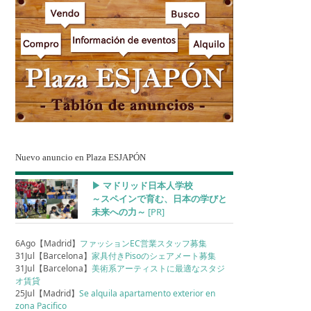
Nuevo anuncio en Plaza ESJAPÓN
▶︎ マドリッド日本人学校
～スペインで育む、日本の学びと
未来への力～
[PR]
6Ago【Madrid】
ファッションEC営業スタッフ募集
31Jul【Barcelona】
家具付きPisoのシェアメート募集
31Jul【Barcelona】
美術系アーティストに最適なスタジ
オ賃貸
25Jul【Madrid】
Se alquila apartamento exterior en
zona Pacifico