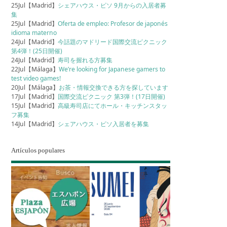
25Jul【Madrid】
シェアハウス・ピソ 9月からの入居者募
集
25Jul【Madrid】
Oferta de empleo: Profesor de japonés
idioma materno
24Jul【Madrid】
今話題のマドリード国際交流ピクニック
第4弾！(25日開催)
24Jul【Madrid】
寿司を握れる方募集
22Jul【Málaga】
We’re looking for Japanese gamers to
test video games!
20Jul【Málaga】
お茶・情報交換できる方を探しています
17Jul【Madrid】
国際交流ピクニック 第3弾！(17日開催)
15Jul【Madrid】
高級寿司店にてホール・キッチンスタッ
フ募集
14Jul【Madrid】
シェアハウス・ピソ入居者を募集
Artículos populares