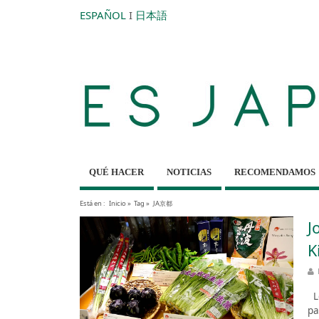
ESPAÑOL
I
日本語
QUÉ HACER
NOTICIAS
RECOMENDAMOS
Está en :
Inicio
»
Tag »
JA京都
J
K
Lo
pa