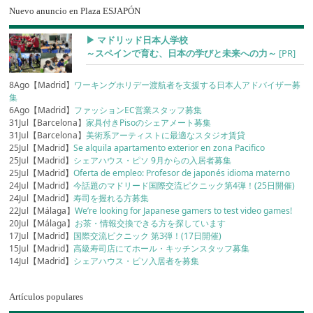
Nuevo anuncio en Plaza ESJAPÓN
▶︎ マドリッド日本人学校
～スペインで育む、日本の学びと未来への力～
[PR]
8Ago【Madrid】
ワーキングホリデー渡航者を支援する日本人アドバイザー募
集
6Ago【Madrid】
ファッションEC営業スタッフ募集
31Jul【Barcelona】
家具付きPisoのシェアメート募集
31Jul【Barcelona】
美術系アーティストに最適なスタジオ賃貸
25Jul【Madrid】
Se alquila apartamento exterior en zona Pacifico
25Jul【Madrid】
シェアハウス・ピソ 9月からの入居者募集
25Jul【Madrid】
Oferta de empleo: Profesor de japonés idioma materno
24Jul【Madrid】
今話題のマドリード国際交流ピクニック第4弾！(25日開催)
24Jul【Madrid】
寿司を握れる方募集
22Jul【Málaga】
We’re looking for Japanese gamers to test video games!
20Jul【Málaga】
お茶・情報交換できる方を探しています
17Jul【Madrid】
国際交流ピクニック 第3弾！(17日開催)
15Jul【Madrid】
高級寿司店にてホール・キッチンスタッフ募集
14Jul【Madrid】
シェアハウス・ピソ入居者を募集
Artículos populares