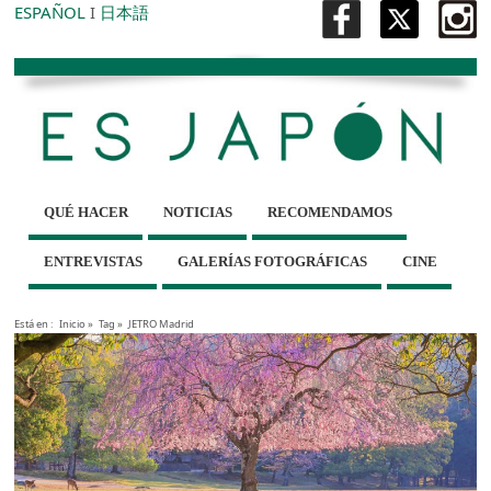
ESPAÑOL
I
日本語
QUÉ HACER
NOTICIAS
RECOMENDAMOS
ENTREVISTAS
GALERÍAS FOTOGRÁFICAS
CINE
Está en :
Inicio
»
Tag »
JETRO Madrid