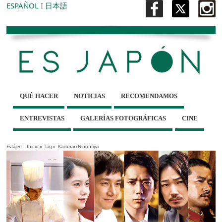
ESPAÑOL
I
日本語
QUÉ HACER
NOTICIAS
RECOMENDAMOS
ENTREVISTAS
GALERÍAS FOTOGRÁFICAS
CINE
Está en :
Inicio
»
Tag »
Kazunari Ninomiya