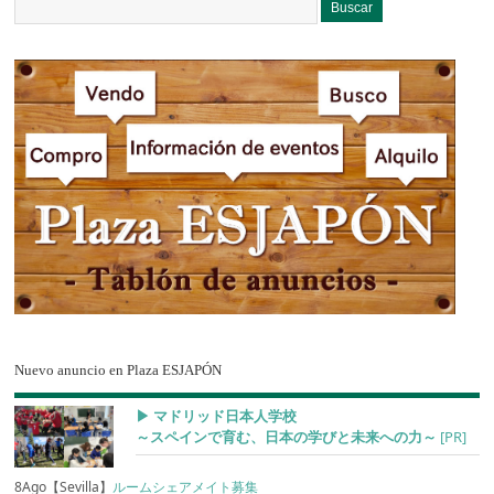
Nuevo anuncio en Plaza ESJAPÓN
▶︎ マドリッド日本人学校
～スペインで育む、日本の学びと未来への力～
[PR]
8Ago【Sevilla】
ルームシェアメイト募集