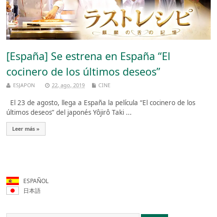
[España] Se estrena en España “El
cocinero de los últimos deseos”
ESJAPON
22, ago, 2019
CINE
El 23 de agosto, llega a España la película “El cocinero de los
últimos deseos” del japonés Yôjirô Taki ...
Leer más »
ESPAÑOL
日本語