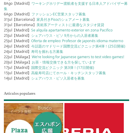
8Ago【Madrid】
ワーキングホリデー渡航者を支援する日本人アドバイザー募
集
6Ago【Madrid】
ファッションEC営業スタッフ募集
31Jul【Barcelona】
家具付きPisoのシェアメート募集
31Jul【Barcelona】
美術系アーティストに最適なスタジオ賃貸
25Jul【Madrid】
Se alquila apartamento exterior en zona Pacifico
25Jul【Madrid】
シェアハウス・ピソ 9月からの入居者募集
25Jul【Madrid】
Oferta de empleo: Profesor de japonés idioma materno
24Jul【Madrid】
今話題のマドリード国際交流ピクニック第4弾！(25日開催)
24Jul【Madrid】
寿司を握れる方募集
22Jul【Málaga】
We’re looking for Japanese gamers to test video games!
20Jul【Málaga】
お茶・情報交換できる方を探しています
17Jul【Madrid】
国際交流ピクニック 第3弾！(17日開催)
15Jul【Madrid】
高級寿司店にてホール・キッチンスタッフ募集
14Jul【Madrid】
シェアハウス・ピソ入居者を募集
Artículos populares