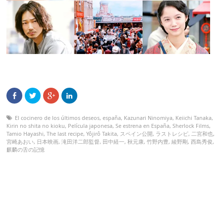
El cocinero de los últimos deseos
,
españa
,
Kazunari Ninomiya
,
Keiichi Tanaka
,
Kirin no shita no kioku
,
Película japonesa
,
Se estrena en España
,
Sherlock Films
,
Tamio Hayashi
,
The last recipe
,
Yôjirô Takita
,
スペイン公開
,
ラストレシピ
,
二宮和也
,
宮崎あおい
,
日本映画
,
滝田洋二郎監督
,
田中経一
,
秋元康
,
竹野内豊
,
綾野剛
,
西島秀俊
,
麒麟の舌の記憶