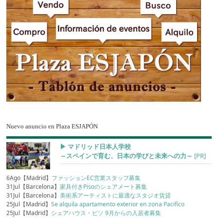
Nuevo anuncio en Plaza ESJAPÓN
▶︎ マドリッド日本人学校
～スペインで育む、日本の学びと未来への力～
[PR]
6Ago【Madrid】
ファッションEC営業スタッフ募集
31Jul【Barcelona】
家具付きPisoのシェアメート募集
31Jul【Barcelona】
美術系アーティストに最適なスタジオ賃貸
25Jul【Madrid】
Se alquila apartamento exterior en zona Pacifico
25Jul【Madrid】
シェアハウス・ピソ 9月からの入居者募集