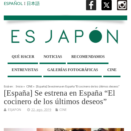
ESPAÑOL
I
日本語
QUÉ HACER
NOTICIAS
RECOMENDAMOS
ENTREVISTAS
GALERÍAS FOTOGRÁFICAS
CINE
Está en :
Inicio
»
CINE
»
[España] Se estrena en España “El cocinero de los últimos deseos”
[España] Se estrena en España “El
cocinero de los últimos deseos”
ESJAPON
22, ago, 2019
CINE