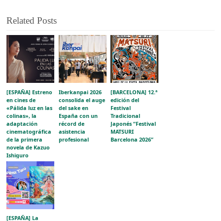
Related Posts
[ESPAÑA] Estreno
Iberkanpai 2026
[BARCELONA] 12.ª
en cines de
consolida el auge
edición del
«Pálida luz en las
del sake en
Festival
colinas», la
España con un
Tradicional
adaptación
récord de
Japonés “Festival
cinematográfica
asistencia
MATSURI
de la primera
profesional
Barcelona 2026”
novela de Kazuo
Ishiguro
[ESPAÑA] La