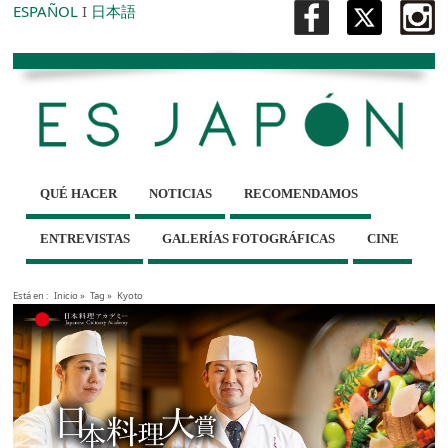
ESPAÑOL
I
日本語
QUÉ HACER
NOTICIAS
RECOMENDAMOS
ENTREVISTAS
GALERÍAS FOTOGRÁFICAS
CINE
Está en :
Inicio
»
Tag »
Kyoto