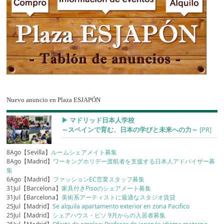
Nuevo anuncio en Plaza ESJAPÓN
▶︎ マドリッド日本人学校
～スペインで育む、日本の学びと未来への力～
[PR]
8Ago【Sevilla】
ルームシェアメイト募集
8Ago【Madrid】
ワーキングホリデー渡航者を支援する日本人アドバイザー募
集
6Ago【Madrid】
ファッションEC営業スタッフ募集
31Jul【Barcelona】
家具付きPisoのシェアメート募集
31Jul【Barcelona】
美術系アーティストに最適なスタジオ賃貸
25Jul【Madrid】
Se alquila apartamento exterior en zona Pacifico
25Jul【Madrid】
シェアハウス・ピソ 9月からの入居者募集