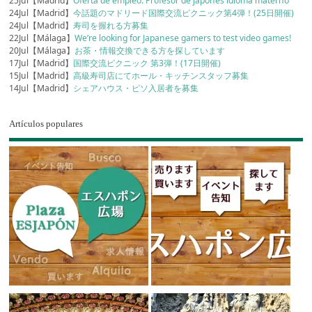
25Jul【Madrid】
Oferta de empleo: Profesor de japonés idioma materno
24Jul【Madrid】
今話題のマドリード国際交流ピクニック第4弾！(25日開催)
24Jul【Madrid】
寿司を握れる方募集
22Jul【Málaga】
We’re looking for Japanese gamers to test video games!
20Jul【Málaga】
お茶・情報交換できる方を探しています
17Jul【Madrid】
国際交流ピクニック 第3弾！(17日開催)
15Jul【Madrid】
高級寿司店にてホール・キッチンスタッフ募集
14Jul【Madrid】
シェアハウス・ピソ入居者を募集
Artículos populares