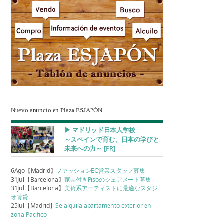
Nuevo anuncio en Plaza ESJAPÓN
▶︎ マドリッド日本人学校
～スペインで育む、日本の学びと
未来への力～
[PR]
6Ago【Madrid】
ファッションEC営業スタッフ募集
31Jul【Barcelona】
家具付きPisoのシェアメート募集
31Jul【Barcelona】
美術系アーティストに最適なスタジ
オ賃貸
25Jul【Madrid】
Se alquila apartamento exterior en
zona Pacifico