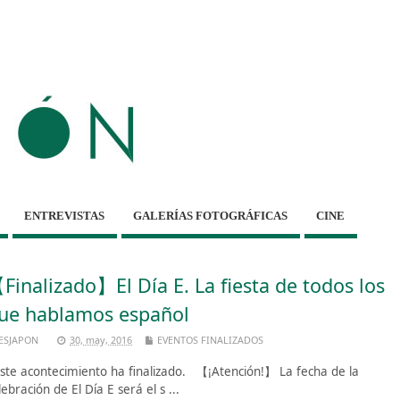
ENTREVISTAS
GALERÍAS FOTOGRÁFICAS
CINE
Finalizado】El Día E. La fiesta de todos los
ue hablamos español
ESJAPON
30, may, 2016
EVENTOS FINALIZADOS
te acontecimiento ha finalizado. 【¡Atención!】 La fecha de la
lebración de El Día E será el s ...