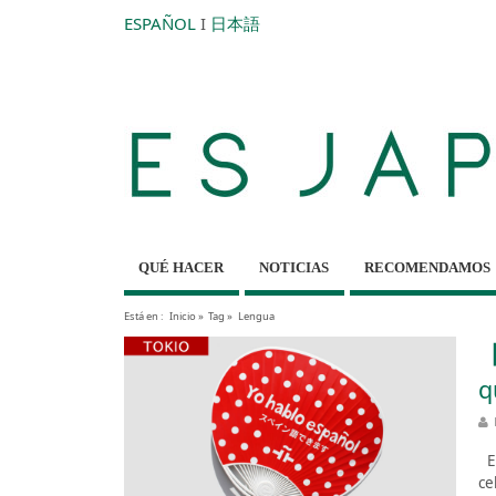
ESPAÑOL
I
日本語
QUÉ HACER
NOTICIAS
RECOMENDAMOS
Está en :
Inicio
»
Tag »
Lengua
【
q
Es
ce