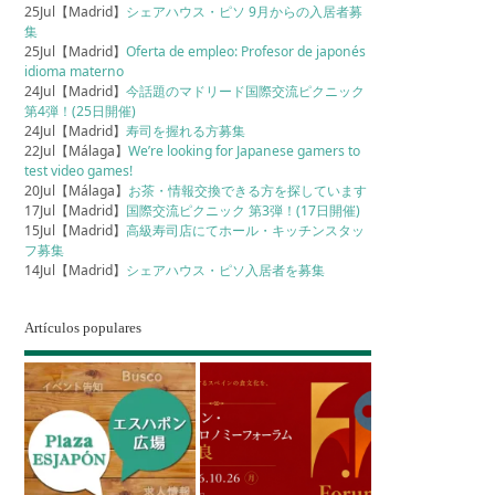
25Jul【Madrid】
シェアハウス・ピソ 9月からの入居者募
集
25Jul【Madrid】
Oferta de empleo: Profesor de japonés
idioma materno
24Jul【Madrid】
今話題のマドリード国際交流ピクニック
第4弾！(25日開催)
24Jul【Madrid】
寿司を握れる方募集
22Jul【Málaga】
We’re looking for Japanese gamers to
test video games!
20Jul【Málaga】
お茶・情報交換できる方を探しています
17Jul【Madrid】
国際交流ピクニック 第3弾！(17日開催)
15Jul【Madrid】
高級寿司店にてホール・キッチンスタッ
フ募集
14Jul【Madrid】
シェアハウス・ピソ入居者を募集
Artículos populares