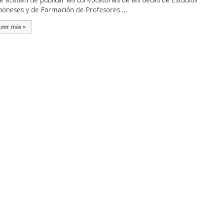
 acaban de publicar las convocatorias de las becas de Estudios
poneses y de Formación de Profesores ...
Leer más »