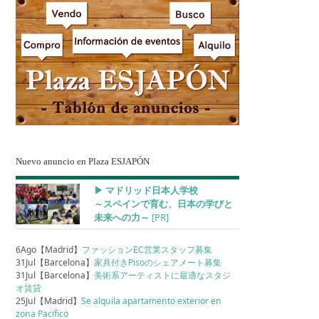
Nuevo anuncio en Plaza ESJAPÓN
▶︎ マドリッド日本人学校
～スペインで育む、日本の学びと
未来への力～
[PR]
6Ago【Madrid】
ファッションEC営業スタッフ募集
31Jul【Barcelona】
家具付きPisoのシェアメート募集
31Jul【Barcelona】
美術系アーティストに最適なスタジ
オ賃貸
25Jul【Madrid】
Se alquila apartamento exterior en
zona Pacifico