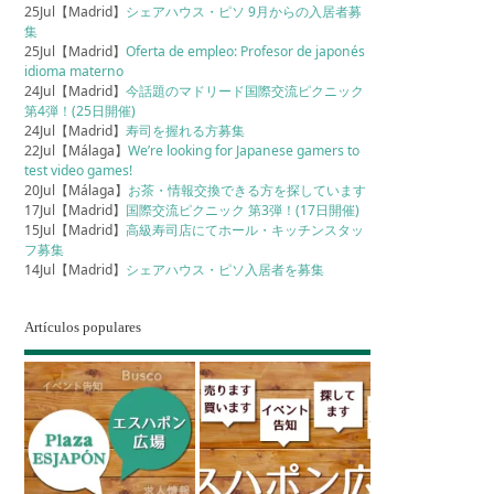
25Jul【Madrid】
シェアハウス・ピソ 9月からの入居者募
集
25Jul【Madrid】
Oferta de empleo: Profesor de japonés
idioma materno
24Jul【Madrid】
今話題のマドリード国際交流ピクニック
第4弾！(25日開催)
24Jul【Madrid】
寿司を握れる方募集
22Jul【Málaga】
We’re looking for Japanese gamers to
test video games!
20Jul【Málaga】
お茶・情報交換できる方を探しています
17Jul【Madrid】
国際交流ピクニック 第3弾！(17日開催)
15Jul【Madrid】
高級寿司店にてホール・キッチンスタッ
フ募集
14Jul【Madrid】
シェアハウス・ピソ入居者を募集
Artículos populares