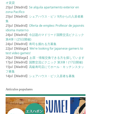
オ賃貸
25Jul【Madrid】
Se alquila apartamento exterior en
zona Pacifico
25Jul【Madrid】
シェアハウス・ピソ 9月からの入居者募
集
25Jul【Madrid】
Oferta de empleo: Profesor de japonés
idioma materno
24Jul【Madrid】
今話題のマドリード国際交流ピクニック
第4弾！(25日開催)
24Jul【Madrid】
寿司を握れる方募集
22Jul【Málaga】
We’re looking for Japanese gamers to
test video games!
20Jul【Málaga】
お茶・情報交換できる方を探しています
17Jul【Madrid】
国際交流ピクニック 第3弾！(17日開催)
15Jul【Madrid】
高級寿司店にてホール・キッチンスタッ
フ募集
14Jul【Madrid】
シェアハウス・ピソ入居者を募集
Artículos populares