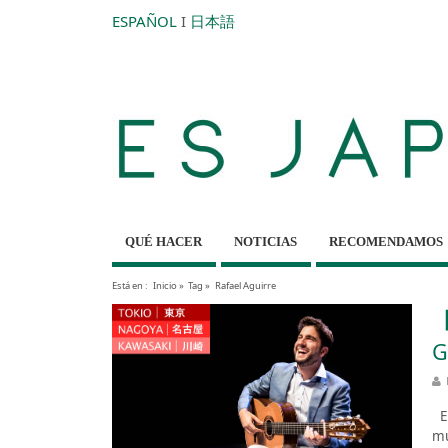
ESPAÑOL
I
日本語
QUÉ HACER
NOTICIAS
RECOMENDAMOS
Está en :
Inicio
»
Tag »
Rafael Aguirre
【
G
Es
mú