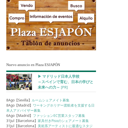
Nuevo anuncio en Plaza ESJAPÓN
▶︎ マドリッド日本人学校
～スペインで育む、日本の学びと
未来への力～
[PR]
8Ago【Sevilla】
ルームシェアメイト募集
8Ago【Madrid】
ワーキングホリデー渡航者を支援する日
本人アドバイザー募集
6Ago【Madrid】
ファッションEC営業スタッフ募集
31Jul【Barcelona】
家具付きPisoのシェアメート募集
31Jul【Barcelona】
美術系アーティストに最適なスタジ