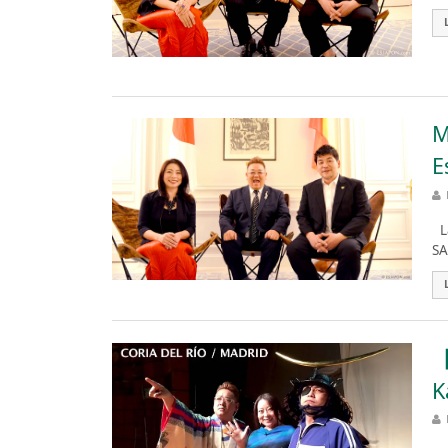
M
E
La
SA
【
K