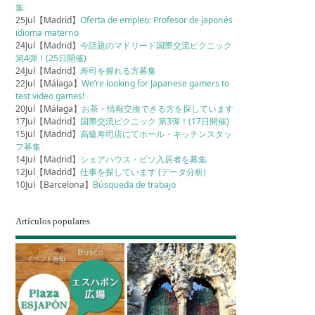
集
25Jul【Madrid】
Oferta de empleo: Profesor de japonés
idioma materno
24Jul【Madrid】
今話題のマドリード国際交流ピクニック
第4弾！(25日開催)
24Jul【Madrid】
寿司を握れる方募集
22Jul【Málaga】
We’re looking for Japanese gamers to
test video games!
20Jul【Málaga】
お茶・情報交換できる方を探しています
17Jul【Madrid】
国際交流ピクニック 第3弾！(17日開催)
15Jul【Madrid】
高級寿司店にてホール・キッチンスタッ
フ募集
14Jul【Madrid】
シェアハウス・ピソ入居者を募集
12Jul【Madrid】
仕事を探しています (データ分析)
10Jul【Barcelona】
Búsqueda de trabajo
Artículos populares