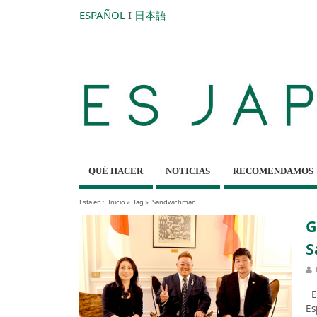
ESPAÑOL
I
日本語
QUÉ HACER
NOTICIAS
RECOMENDAMOS
Está en :
Inicio
»
Tag »
Sandwichman
G
S
En
Es