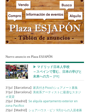
Nuevo anuncio en Plaza ESJAPÓN
▶︎ マドリッド日本人学校
～スペインで育む、日本の学びと
未来への力～
[PR]
31Jul【Barcelona】
家具付きPisoのシェアメート募集
31Jul【Barcelona】
美術系アーティストに最適なスタジ
オ賃貸
25Jul【Madrid】
Se alquila apartamento exterior en
zona Pacifico
25Jul【Madrid】
シェアハウス・ピソ 9月からの入居者募