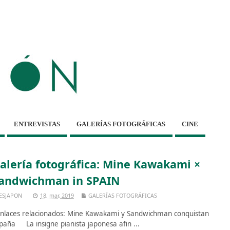
ENTREVISTAS
GALERÍAS FOTOGRÁFICAS
CINE
alería fotográfica: Mine Kawakami ×
andwichman in SPAIN
ESJAPON
18, mar, 2019
GALERÍAS FOTOGRÁFICAS
laces relacionados: Mine Kawakami y Sandwichman conquistan
paña La insigne pianista japonesa afin ...