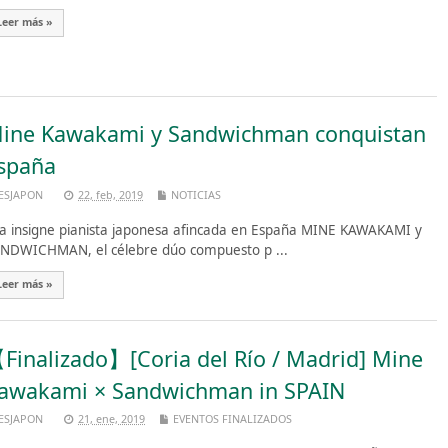
Leer más »
ine Kawakami y Sandwichman conquistan
spaña
ESJAPON
22, feb, 2019
NOTICIAS
 insigne pianista japonesa afincada en España MINE KAWAKAMI y
NDWICHMAN, el célebre dúo compuesto p ...
Leer más »
Finalizado】[Coria del Río / Madrid] Mine
awakami × Sandwichman in SPAIN
ESJAPON
21, ene, 2019
EVENTOS FINALIZADOS