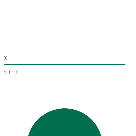
X
ツイート