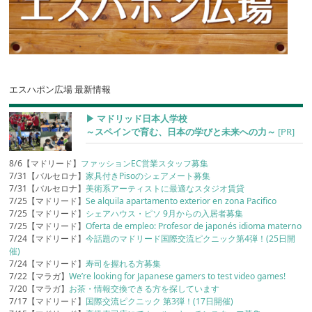
エスハポン広場 最新情報
▶︎ マドリッド日本人学校
～スペインで育む、日本の学びと未来への力～
[PR]
8/6【マドリード】
ファッションEC営業スタッフ募集
7/31【バルセロナ】
家具付きPisoのシェアメート募集
7/31【バルセロナ】
美術系アーティストに最適なスタジオ賃貸
7/25【マドリード】
Se alquila apartamento exterior en zona Pacifico
7/25【マドリード】
シェアハウス・ピソ 9月からの入居者募集
7/25【マドリード】
Oferta de empleo: Profesor de japonés idioma materno
7/24【マドリード】
今話題のマドリード国際交流ピクニック第4弾！(25日開
催)
7/24【マドリード】
寿司を握れる方募集
7/22【マラガ】
We’re looking for Japanese gamers to test video games!
7/20【マラガ】
お茶・情報交換できる方を探しています
7/17【マドリード】
国際交流ピクニック 第3弾！(17日開催)