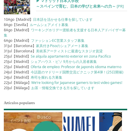
▶︎ マドリッド日本人学校
～スペインで育む、日本の学びと未来への力～
[PR]
10Ago【Madrid】
日本語を活かせる仕事を探しています
8Ago【Sevilla】
ルームシェアメイト募集
8Ago【Madrid】
ワーキングホリデー渡航者を支援する日本人アドバイザー募
集
6Ago【Madrid】
ファッションEC営業スタッフ募集
31Jul【Barcelona】
家具付きPisoのシェアメート募集
31Jul【Barcelona】
美術系アーティストに最適なスタジオ賃貸
25Jul【Madrid】
Se alquila apartamento exterior en zona Pacifico
25Jul【Madrid】
シェアハウス・ピソ 9月からの入居者募集
25Jul【Madrid】
Oferta de empleo: Profesor de japonés idioma materno
24Jul【Madrid】
今話題のマドリード国際交流ピクニック第4弾！(25日開催)
24Jul【Madrid】
寿司を握れる方募集
22Jul【Málaga】
We’re looking for Japanese gamers to test video games!
20Jul【Málaga】
お茶・情報交換できる方を探しています
Artículos populares