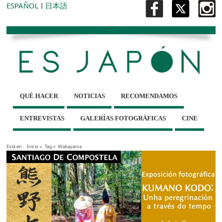
ESPAÑOL
I
日本語
QUÉ HACER
NOTICIAS
RECOMENDAMOS
ENTREVISTAS
GALERÍAS FOTOGRÁFICAS
CINE
Está en :
Inicio
»
Tag »
Wakayama