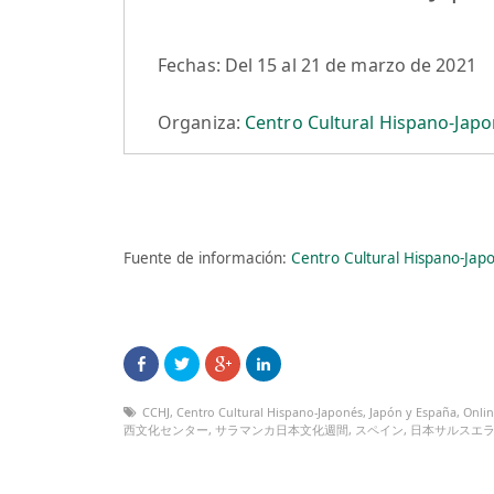
Fechas: Del 15 al 21 de marzo de 2021
Organiza:
Centro Cultural Hispano-Jap
Fuente de información:
Centro Cultural Hispano-Jap
CCHJ
,
Centro Cultural Hispano-Japonés
,
Japón y España
,
Onli
西文化センター
,
サラマンカ日本文化週間
,
スペイン
,
日本サルスエ