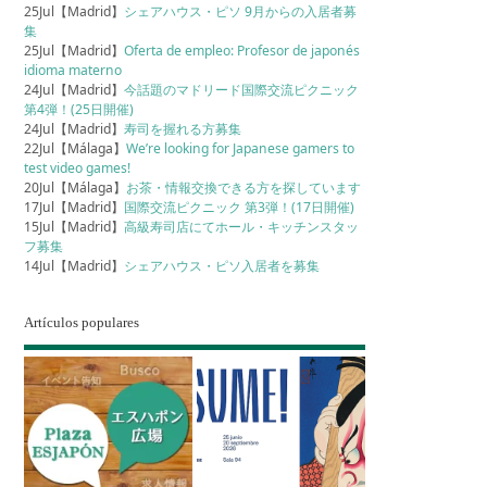
25Jul【Madrid】
シェアハウス・ピソ 9月からの入居者募
集
25Jul【Madrid】
Oferta de empleo: Profesor de japonés
idioma materno
24Jul【Madrid】
今話題のマドリード国際交流ピクニック
第4弾！(25日開催)
24Jul【Madrid】
寿司を握れる方募集
22Jul【Málaga】
We’re looking for Japanese gamers to
test video games!
20Jul【Málaga】
お茶・情報交換できる方を探しています
17Jul【Madrid】
国際交流ピクニック 第3弾！(17日開催)
15Jul【Madrid】
高級寿司店にてホール・キッチンスタッ
フ募集
14Jul【Madrid】
シェアハウス・ピソ入居者を募集
Artículos populares