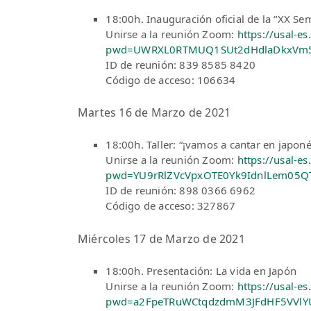
18:00h. Inauguración oficial de la “XX Se
Unirse a la reunión Zoom:
https://usal-
pwd=UWRXL0RTMUQ1SUt2dHdlaDkxVm
ID de reunión: 839 8585 8420
Código de acceso: 106634
Martes 16 de Marzo de 2021
18:00h. Taller: “¡vamos a cantar en japone
Unirse a la reunión Zoom:
https://usal-
pwd=YU9rRlZVcVpxOTE0Yk9IdnlLem05Q
ID de reunión: 898 0366 6962
Código de acceso: 327867
Miércoles 17 de Marzo de 2021
18:00h. Presentación: La vida en Japón
Unirse a la reunión Zoom:
https://usal-
pwd=a2FpeTRuWCtqdzdmM3JFdHF5VVlY