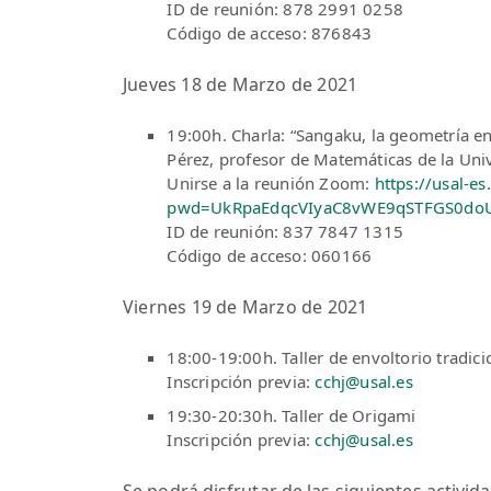
ID de reunión: 878 2991 0258
Código de acceso: 876843
Jueves 18 de Marzo de 2021
19:00h. Charla: “Sangaku, la geometría en
Pérez, profesor de Matemáticas de la Un
Unirse a la reunión Zoom:
https://usal-
pwd=UkRpaEdqcVIyaC8vWE9qSTFGS0do
ID de reunión: 837 7847 1315
Código de acceso: 060166
Viernes 19 de Marzo de 2021
18:00-19:00h. Taller de envoltorio tradicio
Inscripción previa:
cchj@usal.es
19:30-20:30h. Taller de Origami
Inscripción previa:
cchj@usal.es
Se podrá disfrutar de las siguientes activ