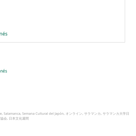
onés
onés
ne
,
Salamanca
,
Semana Cultural del Japón
,
オンライン
,
サラマンカ
,
サラマンカ大学日
ラ協会
,
日本文化週間