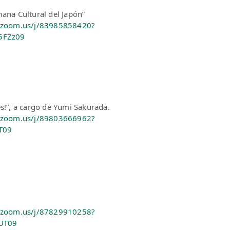
mana Cultural del Japón”
es.zoom.us/j/83985858420?
5FZz09
́s!”, a cargo de Yumi Sakurada.
es.zoom.us/j/89803666962?
T09
es.zoom.us/j/87829910258?
UT09