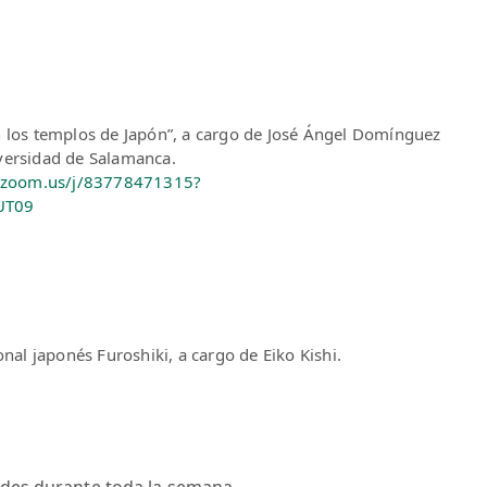
 los templos de Japón”, a cargo de José Ángel Domínguez
iversidad de Salamanca.
es.zoom.us/j/83778471315?
UT09
nal japonés Furoshiki, a cargo de Eiko Kishi.
idades durante toda la semana