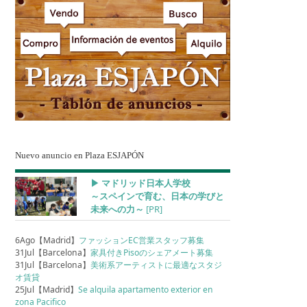
Nuevo anuncio en Plaza ESJAPÓN
▶︎ マドリッド日本人学校
～スペインで育む、日本の学びと
未来への力～
[PR]
6Ago【Madrid】
ファッションEC営業スタッフ募集
31Jul【Barcelona】
家具付きPisoのシェアメート募集
31Jul【Barcelona】
美術系アーティストに最適なスタジ
オ賃貸
25Jul【Madrid】
Se alquila apartamento exterior en
zona Pacifico