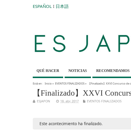
ESPAÑOL
I
日本語
QUÉ HACER
NOTICIAS
RECOMENDAMOS
Está en :
Inicio
»
EVENTOS FINALIZADOS
»
【Finalizado】XXVI Concurso de or
【Finalizado】XXVI Concurso d
ESJAPON
18, abr, 2017
EVENTOS FINALIZADOS
Este acontecimiento ha finalizado.