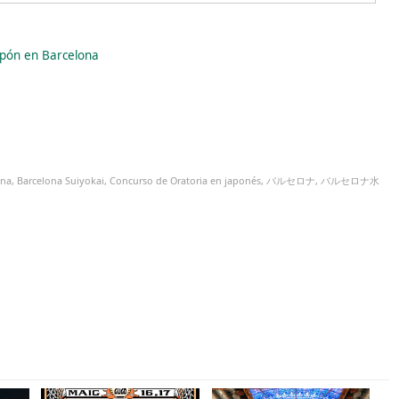
apón en Barcelona
ona
,
Barcelona Suiyokai
,
Concurso de Oratoria en japonés
,
バルセロナ
,
バルセロナ水