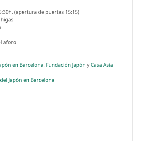
15:30h. (apertura de puertas 15:15)
ohigas
a
 el aforo
Japón en Barcelona
,
Fundación Japón
y
Casa Asia
del Japón en Barcelona