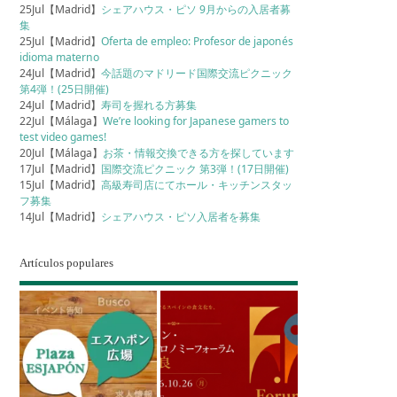
25Jul【Madrid】
シェアハウス・ピソ 9月からの入居者募
集
25Jul【Madrid】
Oferta de empleo: Profesor de japonés
idioma materno
24Jul【Madrid】
今話題のマドリード国際交流ピクニック
第4弾！(25日開催)
24Jul【Madrid】
寿司を握れる方募集
22Jul【Málaga】
We’re looking for Japanese gamers to
test video games!
20Jul【Málaga】
お茶・情報交換できる方を探しています
17Jul【Madrid】
国際交流ピクニック 第3弾！(17日開催)
15Jul【Madrid】
高級寿司店にてホール・キッチンスタッ
フ募集
14Jul【Madrid】
シェアハウス・ピソ入居者を募集
Artículos populares