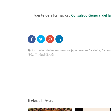
Fuente de información:
Consulado General del J
Asociación de los empresarios japoneses en Cataluña
,
Barcel
曜会
,
日本語弁論大会
Related Posts