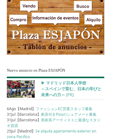
Nuevo anuncio en Plaza ESJAPÓN
▶︎ マドリッド日本人学校
～スペインで育む、日本の学びと
未来への力～
[PR]
6Ago【Madrid】
ファッションEC営業スタッフ募集
31Jul【Barcelona】
家具付きPisoのシェアメート募集
31Jul【Barcelona】
美術系アーティストに最適なスタジ
オ賃貸
25Jul【Madrid】
Se alquila apartamento exterior en
zona Pacifico