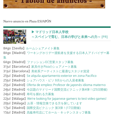
Nuevo anuncio en Plaza ESJAPÓN
▶︎ マドリッド日本人学校
～スペインで育む、日本の学びと未来への力～
[PR]
8Ago【Sevilla】
ルームシェアメイト募集
8Ago【Madrid】
ワーキングホリデー渡航者を支援する日本人アドバイザー募
集
6Ago【Madrid】
ファッションEC営業スタッフ募集
31Jul【Barcelona】
家具付きPisoのシェアメート募集
31Jul【Barcelona】
美術系アーティストに最適なスタジオ賃貸
25Jul【Madrid】
Se alquila apartamento exterior en zona Pacifico
25Jul【Madrid】
シェアハウス・ピソ 9月からの入居者募集
25Jul【Madrid】
Oferta de empleo: Profesor de japonés idioma materno
24Jul【Madrid】
今話題のマドリード国際交流ピクニック第4弾！(25日開催)
24Jul【Madrid】
寿司を握れる方募集
22Jul【Málaga】
We’re looking for Japanese gamers to test video games!
20Jul【Málaga】
お茶・情報交換できる方を探しています
17Jul【Madrid】
国際交流ピクニック 第3弾！(17日開催)
15Jul【Madrid】
高級寿司店にてホール・キッチンスタッフ募集