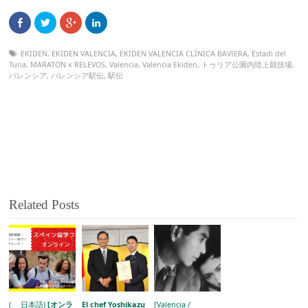
EKIDEN
,
EKIDEN VALENCIA
,
EKIDEN VALENCIA CLÍNICA BAVIERA
,
Estadi del
Turia
,
MARATON x RELEVOS
,
Valencia
,
Valencia Ekiden
,
トゥリア公園内陸上競技場
,
バレンシア
,
バレンシア駅伝
,
駅伝
Related Posts
( 日本語)
[オンラ
El chef Yoshikazu
[Valencia /