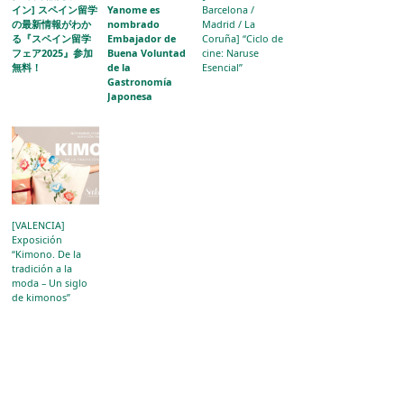
イン] スペイン留学
Yanome es
Barcelona /
の最新情報がわか
nombrado
Madrid / La
る『スペイン留学
Embajador de
Coruña] “Ciclo de
フェア2025』参加
Buena Voluntad
cine: Naruse
無料！
de la
Esencial”
Gastronomía
Japonesa
[VALENCIA]
Exposición
“Kimono. De la
tradición a la
moda – Un siglo
de kimonos”