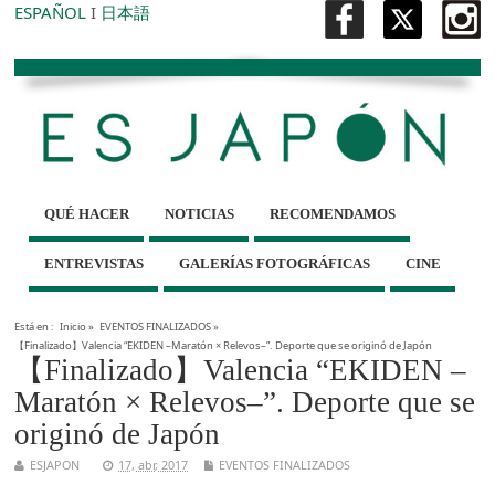
ESPAÑOL
I
日本語
QUÉ HACER
NOTICIAS
RECOMENDAMOS
ENTREVISTAS
GALERÍAS FOTOGRÁFICAS
CINE
Está en :
Inicio
»
EVENTOS FINALIZADOS
»
【Finalizado】Valencia “EKIDEN –Maratón × Relevos–”. Deporte que se originó de Japón
【Finalizado】Valencia “EKIDEN –
Maratón × Relevos–”. Deporte que se
originó de Japón
ESJAPON
17, abr, 2017
EVENTOS FINALIZADOS