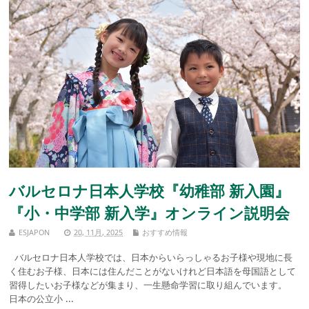
バルセロナ日本人学校『幼稚部 新入園』
『小・中学部 新入学』オンライン説明会
ESJAPON
20, 11月, 2025
おすすめ情報
バルセロナ日本人学校では、日本からいらっしゃるお子様や現地に長
く住むお子様、日本には住んだことがないけれど日本語を母国語として
習得したいお子様などが集まり、一生懸命学習に取り組んでいます。
日本の公立小 ...