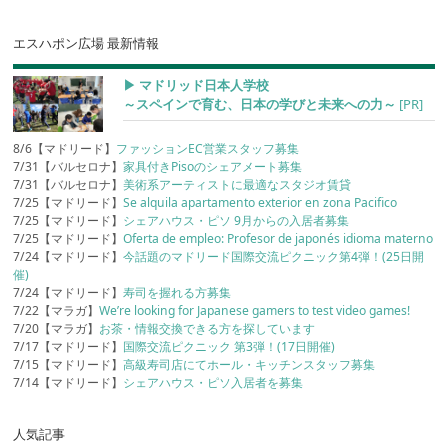
エスハポン広場 最新情報
▶︎ マドリッド日本人学校
～スペインで育む、日本の学びと未来への力～
[PR]
8/6【マドリード】
ファッションEC営業スタッフ募集
7/31【バルセロナ】
家具付きPisoのシェアメート募集
7/31【バルセロナ】
美術系アーティストに最適なスタジオ賃貸
7/25【マドリード】
Se alquila apartamento exterior en zona Pacifico
7/25【マドリード】
シェアハウス・ピソ 9月からの入居者募集
7/25【マドリード】
Oferta de empleo: Profesor de japonés idioma materno
7/24【マドリード】
今話題のマドリード国際交流ピクニック第4弾！(25日開
催)
7/24【マドリード】
寿司を握れる方募集
7/22【マラガ】
We’re looking for Japanese gamers to test video games!
7/20【マラガ】
お茶・情報交換できる方を探しています
7/17【マドリード】
国際交流ピクニック 第3弾！(17日開催)
7/15【マドリード】
高級寿司店にてホール・キッチンスタッフ募集
7/14【マドリード】
シェアハウス・ピソ入居者を募集
人気記事