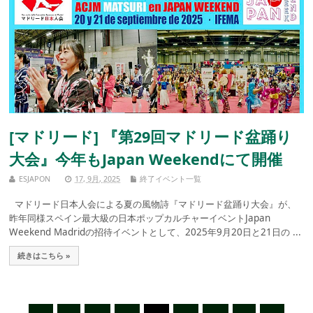
[マドリード] 『第29回マドリード盆踊り
大会』今年もJapan Weekendにて開催
ESJAPON
17, 9月, 2025
終了イベント一覧
マドリード日本人会による夏の風物詩『マドリード盆踊り大会』が、
昨年同様スペイン最大級の日本ポップカルチャーイベントJapan
Weekend Madridの招待イベントとして、2025年9月20日と21日の ...
続きはこちら »