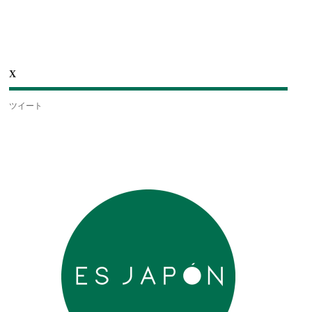
X
ツイート