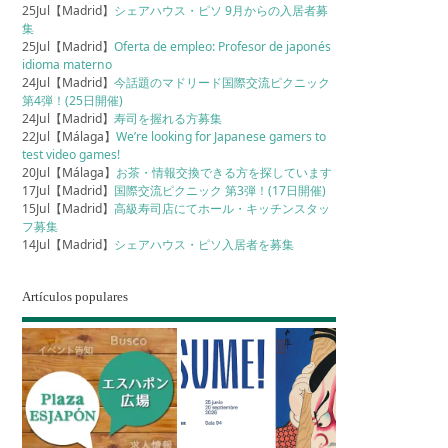
25Jul【Madrid】
シェアハウス・ピソ 9月からの入居者募
集
25Jul【Madrid】
Oferta de empleo: Profesor de japonés
idioma materno
24Jul【Madrid】
今話題のマドリード国際交流ピクニック
第4弾！(25日開催)
24Jul【Madrid】
寿司を握れる方募集
22Jul【Málaga】
We’re looking for Japanese gamers to
test video games!
20Jul【Málaga】
お茶・情報交換できる方を探しています
17Jul【Madrid】
国際交流ピクニック 第3弾！(17日開催)
15Jul【Madrid】
高級寿司店にてホール・キッチンスタッ
フ募集
14Jul【Madrid】
シェアハウス・ピソ入居者を募集
Artículos populares