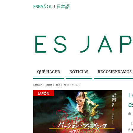
ESPAÑOL
I
日本語
QUÉ HACER
NOTICIAS
RECOMENDAMOS
Está en :
Inicio
»
Tag »
サラ・バラス
L
e
La
en