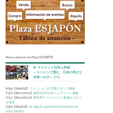
Nuevo anuncio en Plaza ESJAPÓN
▶︎ マドリッド日本人学校
～スペインで育む、日本の学びと
未来への力～
[PR]
6Ago【Madrid】
ファッションEC営業スタッフ募集
31Jul【Barcelona】
家具付きPisoのシェアメート募集
31Jul【Barcelona】
美術系アーティストに最適なスタジ
オ賃貸
25Jul【Madrid】
Se alquila apartamento exterior en
zona Pacifico