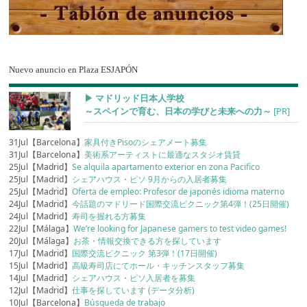
Nuevo anuncio en Plaza ESJAPÓN
▶︎ マドリッド日本人学校
～スペインで育む、日本の学びと未来への力～
[PR]
31Jul【Barcelona】
家具付きPisoのシェアメート募集
31Jul【Barcelona】
美術系アーティストに最適なスタジオ賃貸
25Jul【Madrid】
Se alquila apartamento exterior en zona Pacifico
25Jul【Madrid】
シェアハウス・ピソ 9月からの入居者募集
25Jul【Madrid】
Oferta de empleo: Profesor de japonés idioma materno
24Jul【Madrid】
今話題のマドリード国際交流ピクニック第4弾！(25日開催)
24Jul【Madrid】
寿司を握れる方募集
22Jul【Málaga】
We’re looking for Japanese gamers to test video games!
20Jul【Málaga】
お茶・情報交換できる方を探しています
17Jul【Madrid】
国際交流ピクニック 第3弾！(17日開催)
15Jul【Madrid】
高級寿司店にてホール・キッチンスタッフ募集
14Jul【Madrid】
シェアハウス・ピソ入居者を募集
12Jul【Madrid】
仕事を探しています (データ分析)
10Jul【Barcelona】
Búsqueda de trabajo