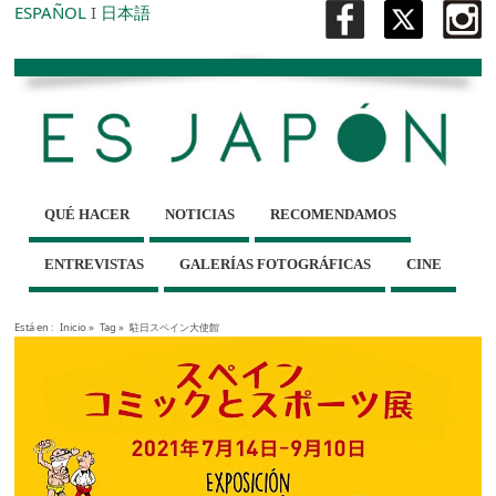
ESPAÑOL
I
日本語
QUÉ HACER
NOTICIAS
RECOMENDAMOS
ENTREVISTAS
GALERÍAS FOTOGRÁFICAS
CINE
Está en :
Inicio
»
Tag »
駐日スペイン大使館