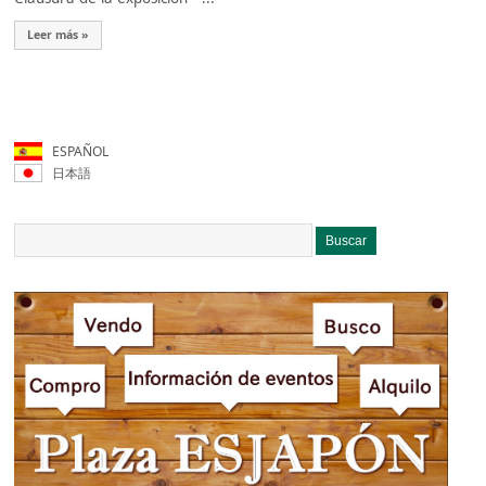
Leer más »
ESPAÑOL
日本語