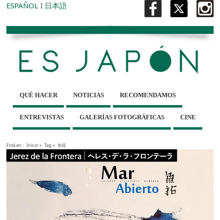
ESPAÑOL
I
日本語
QUÉ HACER
NOTICIAS
RECOMENDAMOS
ENTREVISTAS
GALERÍAS FOTOGRÁFICAS
CINE
Está en :
Inicio
»
Tag »
魚拓