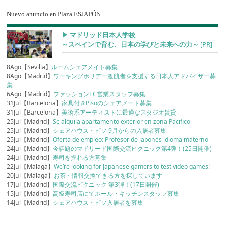
Nuevo anuncio en Plaza ESJAPÓN
▶︎ マドリッド日本人学校
～スペインで育む、日本の学びと未来への力～
[PR]
8Ago【Sevilla】
ルームシェアメイト募集
8Ago【Madrid】
ワーキングホリデー渡航者を支援する日本人アドバイザー募
集
6Ago【Madrid】
ファッションEC営業スタッフ募集
31Jul【Barcelona】
家具付きPisoのシェアメート募集
31Jul【Barcelona】
美術系アーティストに最適なスタジオ賃貸
25Jul【Madrid】
Se alquila apartamento exterior en zona Pacifico
25Jul【Madrid】
シェアハウス・ピソ 9月からの入居者募集
25Jul【Madrid】
Oferta de empleo: Profesor de japonés idioma materno
24Jul【Madrid】
今話題のマドリード国際交流ピクニック第4弾！(25日開催)
24Jul【Madrid】
寿司を握れる方募集
22Jul【Málaga】
We’re looking for Japanese gamers to test video games!
20Jul【Málaga】
お茶・情報交換できる方を探しています
17Jul【Madrid】
国際交流ピクニック 第3弾！(17日開催)
15Jul【Madrid】
高級寿司店にてホール・キッチンスタッフ募集
14Jul【Madrid】
シェアハウス・ピソ入居者を募集